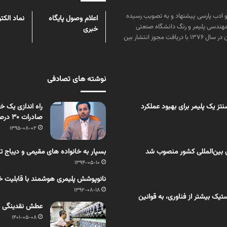
ن علوم و زبان و ادب پارسی پیشنهاد و به تصویب رسیده
اعلام وصول پایگاه
نماد الکت
مهندسی پلیمر و رنگ دانشگاه صنعتی
خبری
امیرکبیر توسط گروهی از دانشجویان این رشته منتشر شده است. پس از آن در سال ۱۳۷۶ با دریافت مجوز انتشار بین
نوشته های تصادفی
ز یک پلیمر برای بهبود عملکرد
صادرات 30 درصدی
1395-08-02
 بین‌المللی کشور منصوب شد
بسپار به خانواده های مقیمی و دیباج
1394-05-10
نانوپوشش پلیمری هوشمند با قابلیت خ
1392-08-18
یک بیشتر از فناوری، به قوانین
عطش نقدینگی ت
1401-05-08