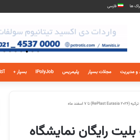
اک ها
فارسی
 و مدیریت
مجلات بسپار
پلیمریس
IPolyJob
بسپار +
آکا
۷ اسفند ماه
لیت رایگان نمایشگاه