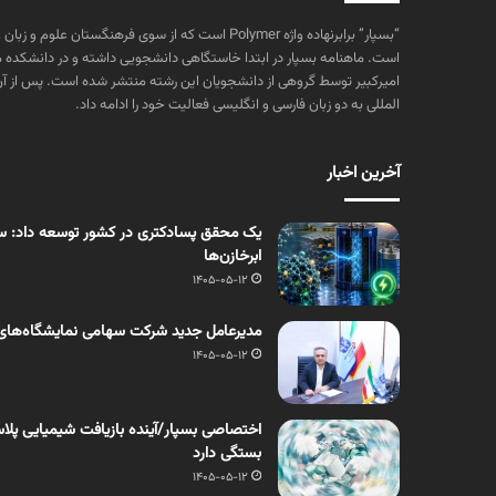
“بسپار” برابرنهاده واژه Polymer است که از سوی فرهنگستا
است. ماهنامه بسپار در ابتدا خاستگاهی دانشجویی داشته و در دانشکده 
المللی به دو زبان فارسی و انگلیسی فعالیت خود را ادامه داد.
آخرین اخبار
یک محقق پسادکتری در کشور توسعه داد: سنت
ابرخازن‌ها
1405-05-12
مدیرعامل جدید شرکت سهامی نمایشگاه‌های
1405-05-12
اختصاصی بسپار/آینده بازیافت شیمیایی پلاست
بستگی دارد
1405-05-12