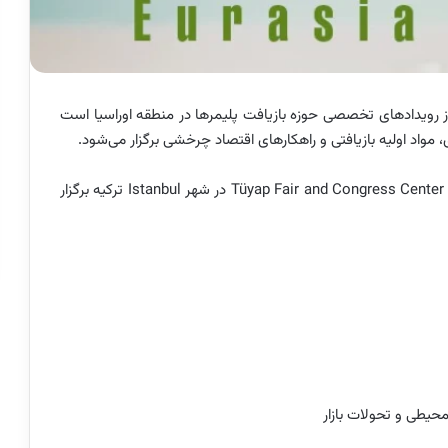
 RePlast Eurasia 2026 یکی از رویدادهای تخصصی حوزه بازیافت پلیمرها در منطقه اوراسیا است
، مواد اولیه بازیافتی و راهکارهای اقتصاد چرخشی برگزار می‌شود.
این رویداد از تاریخ ۶ فروردین ماه ۱۴۰۵ به مدت سه روز در Tüyap Fair and Congress Center در شهر Istanbul ترکیه برگزار
یطی و تحولات بازار