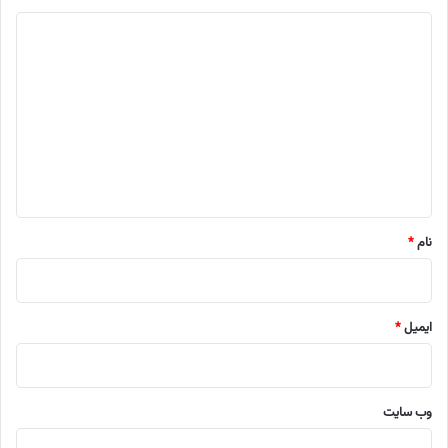
د
ی
د
گ
ا
ه
*
نام
*
ایمیل
*
وب‌ سایت