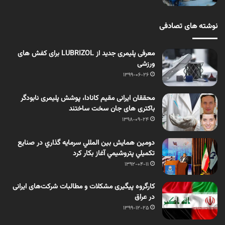
نوشته های تصادفی
معرفی پلیمری جدید از LUBRIZOL برای کفش های
ورزشی
1399-06-26
محققان ایرانی مقیم کانادا، پوشش پلیمری نابودگر
باکتری های جان سخت ساختند
1398-09-24
دومين همايش بين المللي سرمايه گذاري در صنايع
تكميلي پتروشيمي آغاز بکار کرد
1392-04-11
کارگروه پیگیری مشکلات و مطالبات شرکت‌های ایرانی
در عراق
1399-12-25