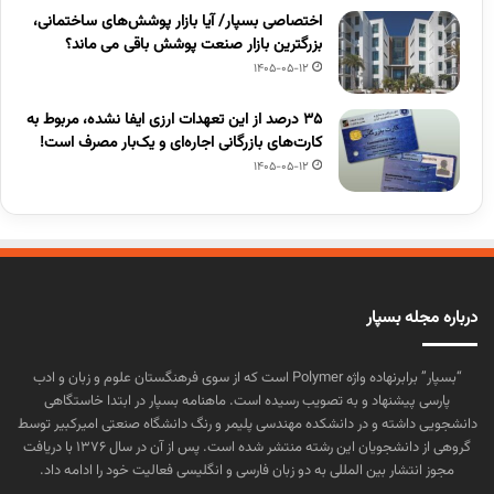
اختصاصی بسپار/ آیا بازار پوشش‌های ساختمانی،
بزرگترین بازار صنعت پوشش باقی می ماند؟
1405-05-12
۳۵ درصد از این تعهدات ارزی ایفا نشده، مربوط به
کارت‌های بازرگانی اجاره‌ای و یک‌بار مصرف است!
1405-05-12
درباره مجله بسپار
“بسپار” برابرنهاده واژه Polymer است که از سوی فرهنگستان علوم و زبان و ادب
پارسی پیشنهاد و به تصویب رسیده است. ماهنامه بسپار در ابتدا خاستگاهی
دانشجویی داشته و در دانشکده مهندسی پلیمر و رنگ دانشگاه صنعتی امیرکبیر توسط
گروهی از دانشجویان این رشته منتشر شده است. پس از آن در سال ۱۳۷۶ با دریافت
مجوز انتشار بین المللی به دو زبان فارسی و انگلیسی فعالیت خود را ادامه داد.