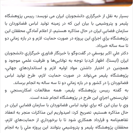
بسپار به نقل از خبرگزاری دانشجویان ایران می نویسد: رييس پژوهشگاه
پليمر و پتروشیمی با بيان اين كه در زمينه توليد لباس فضانوردان با
سازمان فضايي ايران در حال مذاكره هستيم، از اعلام آمادگي محققان اين
پژوهشگاه براي اجراي اين پروژه در صورت حمايت لازم و در بازه زماني دو
تا سه ساله خبرداد.
دكتر علي اكبر يوسفي در گفت‌وگو با خبرنگار فناوري خبرگزاري دانشجويان
ايران (ايسنا)، اظهار كرد:با توجه به توانايي‌ها و ظرفيت علمي موجود و
همچنين در اختيار داشتن مواد اوليه لازم و استانداردهاي جهاني،
پژوهشگاه پليمر مي‌تواند در صورت حمايت لازم، طرح توليد لباس
فضانوردان را در كشور و در بازه زماني دو تا سه ساله به انجام برساند.
به گفته رييس پژوهشگاه پليمر، همه مطالعات امكان‌سنجي و
توان‌سنجي اجراي اين طرح در پژوهشگاه انجام شده است.
وي با بيان اين كه براي توليد لباس فضانوردان با سازمان فضايي ايران در
حال مذاكره هستيم، تصريح كرد: اميدواريم اين مذاكرات منجر به انعقاد
تفاهم‌نامه و قرارداد همكاري شود تا با برخورداري از حمايت‌هاي لازم،
محققان پژوهشگاه پليمر و پتروشيمي بتوانند اين پروژه ملي را به انجام