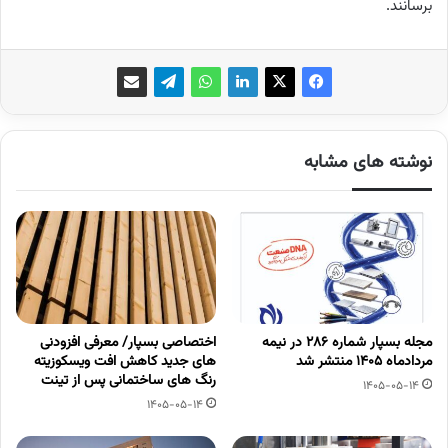
برسانند.
نوشته های مشابه
مجله بسپار شماره 286 در نیمه
اختصاصی بسپار/ معرفی افزودنی
مردادماه 1405 منتشر شد
های جدید کاهش افت ویسکوزیته
رنگ های ساختمانی پس از تینت
1405-05-14
1405-05-14