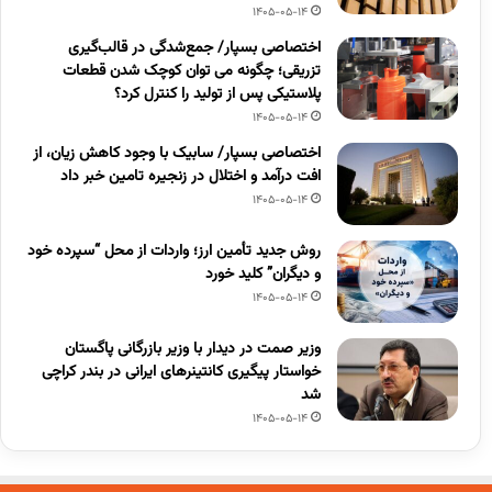
1405-05-14
اختصاصی بسپار/ جمع‌شدگی در قالب‌گیری
تزریقی؛ چگونه می توان کوچک شدن قطعات
پلاستیکی پس از تولید را کنترل کرد؟
1405-05-14
اختصاصی بسپار/ سابیک با وجود کاهش زیان، از
افت درآمد و اختلال در زنجیره تامین خبر داد
1405-05-14
روش جدید تأمین ارز؛ واردات از محل “سپرده خود
و دیگران” کلید خورد
1405-05-14
وزیر صمت در دیدار با وزیر بازرگانی پاگستان
خواستار پیگیری کانتینرهای ایرانی در بندر کراچی
شد
1405-05-14