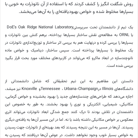
روش شگفت انگیز را کشف کردند که با استفاده از آن نانوذرات به خوبی با
بسپارها مخلوط شده و خواص بهبودیافته‌ای را به آن‌ها می‌بخشد.
یک تیم از دانشمندان تحت سرپرستی
DoE’s Oak Ridge National Laboratory
یا
ORNL
به مطالعه‌ی نقش ساختار بسپارها پرداخته، برهم کنش بین نانوذرات و
بسپارها را بررسی کرده و درنهایت هم به بررسی اثر ساختار و توزیع‌اندازه‌ی نانوذرات در
یک مخلوط با بسپارها پرداخته است. سپس ساختار، دینامیک و خواص ماده
نانوچندسازه در ابعاد ماکرو که می‌تواند در کاربردهای مختلف مورد بحث قرار بگیرد
بررسی شده است
.
دانستن این مفاهیم به این تیم تحقیقاتی که شامل دانشمندانی از
دانشگاه‌های
Illinois
در
Urbana-Champaign
،
Tennessee
و
Knoxville
نیز میشد،
اجازه می‌دهد که طراحی‌های چندسازه‌های جدید را بهبود بخشیده و خواص گرمایی،
مکانیکی، شیمیایی، الکتریکی و نوری را بهبود بخشند. به طور به خصوص این
داشنمندان در تلاش بودند تا درک کنند جمع شدگی ابعاد نانوذرات می‌تواند اثری
معکوس بر خواص مکانیکی داشته باشد یا نه. اما در این مسیر آن‌ها به یافته‌ی دیگری
رسیدند. آن‌ها در مسیر به این نتیجه رسیدند که بعد بهینه‌ای از نانوذرات جهت رسیدن
به خواص بسیار خوب وجود نخواهد داشت. در عوض آن‌ها دریافتند که رسیدن به