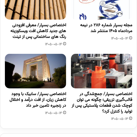
مجله بسپار شماره 286 در نیمه
اختصاصی بسپار/ معرفی افزودنی
مردادماه 1405 منتشر شد
های جدید کاهش افت ویسکوزیته
رنگ های ساختمانی پس از تینت
1405-05-14
1405-05-14
اختصاصی بسپار/ جمع‌شدگی در
اختصاصی بسپار/ سابیک با وجود
قالب‌گیری تزریقی؛ چگونه می توان
کاهش زیان، از افت درآمد و اختلال
کوچک شدن قطعات پلاستیکی پس از
در زنجیره تامین خبر داد
تولید را کنترل کرد؟
1405-05-14
1405-05-14