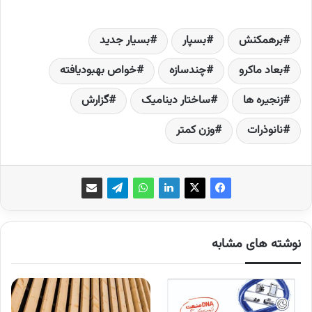
برهمکنش
بسپار
بسیار جدید
بعاد ماکرو
چندسازه
خواص بهبودیافته
زنجیره ها
ساختار دینامیک
گزارش
نانوذرات
وزن کمتر
نوشته های مشابه