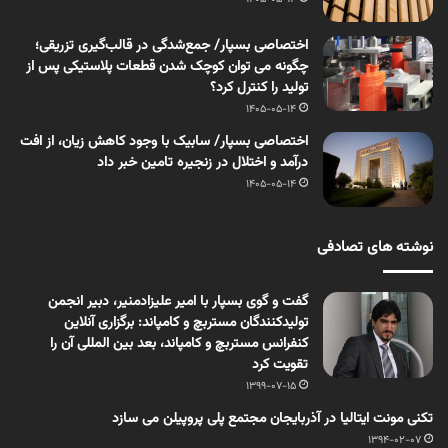
اختصاصی بسپار/ جمع‌شدگی در قالب‌گیری تزریقی؛
چگونه می توان کوچک شدن قطعات پلاستیکی پس از
تولید را کنترل کرد؟
1405-05-14
اختصاصی بسپار/ سابیک با وجود کاهش زیان، از افت
درآمد و اختلال در زنجیره تامین خبر داد
1405-05-14
نوشته های تصادفی
گفت و گوی بسپار با امیر علیزادمنیر، دبیر انجمن
تولیدکنندگان مستربچ و کامپاند: برگزاری آنلاین
کنفرانس مستربچ و کامپاند، بعد بین المللی آن را
تقویت کرد
1399-07-15
تکنی مونت ایتالیا در آذربایجان مجتمع پلی پروپیلن می سازد
1394-02-07