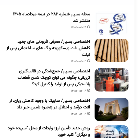
مجله بسپار شماره 286 در نیمه مردادماه 1405
منتشر شد
1405-05-14
اختصاصی بسپار/ معرفی افزودنی های جدید
کاهش افت ویسکوزیته رنگ های ساختمانی پس از
تینت
1405-05-14
اختصاصی بسپار/ جمع‌شدگی در قالب‌گیری
تزریقی؛ چگونه می توان کوچک شدن قطعات
پلاستیکی پس از تولید را کنترل کرد؟
1405-05-14
اختصاصی بسپار/ سابیک با وجود کاهش زیان، از
افت درآمد و اختلال در زنجیره تامین خبر داد
1405-05-14
روش جدید تأمین ارز؛ واردات از محل “سپرده خود
و دیگران” کلید خورد