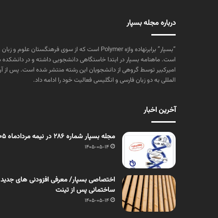
درباره مجله بسپار
“بسپار” برابرنهاده واژه Polymer است که از سوی فرهنگستا
است. ماهنامه بسپار در ابتدا خاستگاهی دانشجویی داشته و در دانشکده 
المللی به دو زبان فارسی و انگلیسی فعالیت خود را ادامه داد.
آخرین اخبار
مجله بسپار شماره 286 در نیمه مردادماه 1405 منتشر شد
1405-05-14
اختصاصی بسپار/ معرفی افزودنی های جدید
ساختمانی پس از تینت
1405-05-14