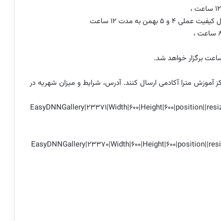
کز آموزش مترا آکادمی ارسال کنند. آدرس، شرایط و میزان شهریه در
[EasyDNNGallery|23371|Width|600|Height|600|position||resiz
[EasyDNNGallery|23370|Width|600|Height|600|position||resiz