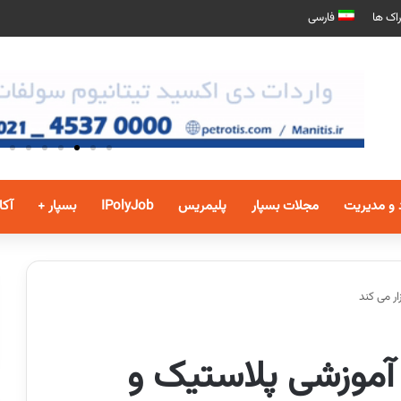
اک ها
فارسی
 و مدیریت
مجلات بسپار
پلیمریس
IPolyJob
بسپار +
آکا
ر می کند
 آموزشی پلاستیک و