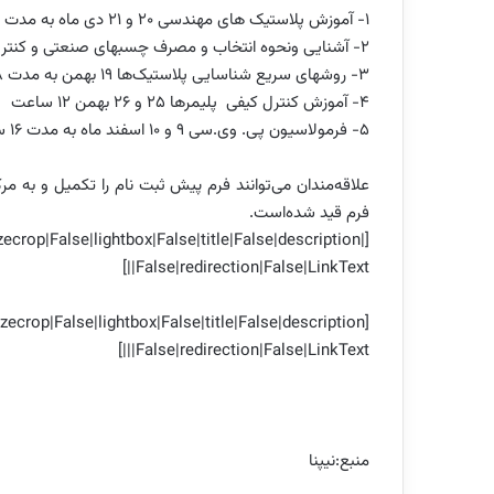
1- آموزش پلاستیک های مهندسی 20 و 21 دی ماه به مدت 12 ساعت ،
2- آشنایی ونحوه انتخاب و مصرف چسبهای صنعتی و کنترل کیفیت عملی 4 و 5 بهمن به مدت 12 ساعت
3- روشهای سریع شناسایی پلاستیک‌ها 19 بهمن به مدت 8 ساعت ،
4- آموزش کنترل کیفی پلیمرها 25 و 26 بهمن 12 ساعت
5- فرمولاسیون پی. وی.سی 9 و 10 اسفند ماه به مدت 16 ساعت برگزار خواهد شد.
علاقه‌مندان می‌توانند فرم پیش ثبت نام را تکمیل و به مر
فرم قید شده‌است.
ecrop|False|lightbox|False|title|False|description|
False|redirection|False|LinkText||]
ecrop|False|lightbox|False|title|False|description
|False|redirection|False|LinkText||]
منبع:نیپنا