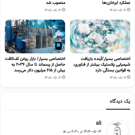
عملکرد ابرخازن‌ها
منصوب شد
1405-05-12
1405-05-12
اختصاصی بسپار/آینده بازیافت
اختصاصی بسپار/ بازار روغن تَف‌کافت
شیمیایی پلاستیک بیشتر از فناوری،
حاصل از پسماند تا سال ۲۰۳۶ به
به قوانین بستگی دارد
بیش از ۶۱۵ میلیون دلار می‌رسد
1405-05-12
1405-05-12
یک دیدگاه
گ
ali
ف
1404-05-14 در 6:30 ب.ظ