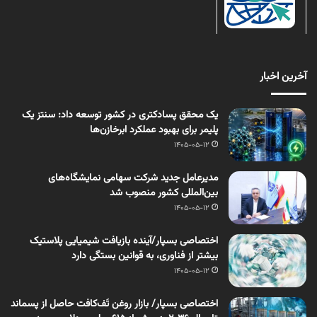
آخرین اخبار
یک محقق پسادکتری در کشور توسعه داد: سنتز یک
پلیمر برای بهبود عملکرد ابرخازن‌ها
1405-05-12
مدیرعامل جدید شرکت سهامی نمایشگاه‌های
بین‌المللی کشور منصوب شد
1405-05-12
اختصاصی بسپار/آینده بازیافت شیمیایی پلاستیک
بیشتر از فناوری، به قوانین بستگی دارد
1405-05-12
اختصاصی بسپار/ بازار روغن تَف‌کافت حاصل از پسماند