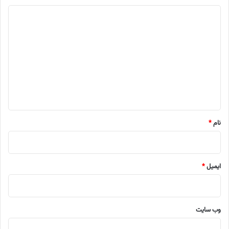
د
ی
د
گ
ا
ه
*
نام
*
ایمیل
*
وب‌ سایت