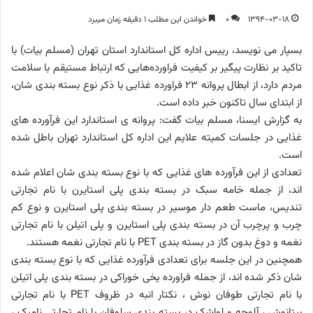
1394-03-18
0
خواندن این مطلب 1 دقیقه زمان میبرد
بسپار می نویسد، رییس اداره کل استاندارد استان تهران (مسلم بیات) با
تاکید بر نظارت پیگیر بر کیفیت فراورده‌هایی که ارتباط مستیقم با سلامت
مردم دارد، از ابطال پروانه 23 فراورده غذایی با ذکر نوع بسته بندی شان،
از ابتدای سال تاکنون خبر داده است.
به گزارش ایسنا، مسلم بیات گفت: پروانه ی استاندارد این فرآورده های
غذایی در جلسات کمیته علایم این اداره کل استاندارد تهران باطل شده
است.
تعدادی از این فرآورده های غذایی که با نوع بسته بندی شان اعلام شده
اند، از جمله خامه سبک در بسته بندی پلی استایرن با نام تجارتی
تندیس، ماست طعم دار موسیر در بسته بندی پلی استایرن و نوع کم
چرب و پرچرب آن در بسته بندی پلی استایرن و پلی اتیلن با نام تجارتی
نغمه و دوغ بدون گاز در بسته بندی PET با نام تجارتی نغمه هستند.
همچنین در این جلسه برای تعدادی فرآورده غذایی که با نوع بسته بندی
شان ذکر شده اند، از جمله فراورده یخی خوراکی در بسته بندی پلی اتیلن
با نام تجارتی طوفان نوش ، نکتار انبه در ظروف PET با نام تجارتی
بیتانوش ، آلوچه و لواشک در بسته بندی سلوفان با نام تجارتی نامیک ،