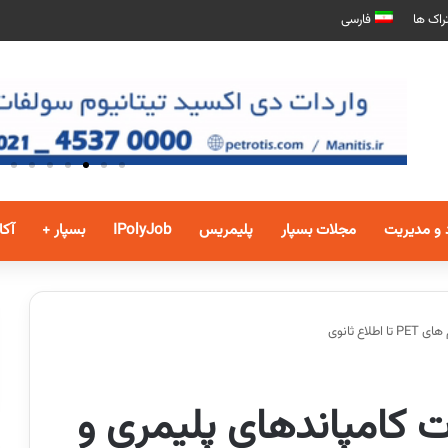
راک ها
فارسی
 و مدیریت
مجلات بسپار
پلیمریس
IPolyJob
بسپار +
آکا
ع ثانوی
ت کامپاندهای پلیمری و