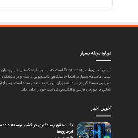
درباره مجله بسپار
“بسپار” برابرنهاده واژه Polymer است که از سوی فرهنگستا
است. ماهنامه بسپار در ابتدا خاستگاهی دانشجویی داشته و در دانشکده 
المللی به دو زبان فارسی و انگلیسی فعالیت خود را ادامه داد.
آخرین اخبار
یک محقق پسادکتری در کشور توسعه داد: سنت
ابرخازن‌ها