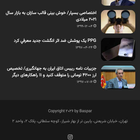
اختصاصی بسپار/ خوش بینی قالب سازان به بازار سال
2021 میلادی
1399-12-04
PPG یک پوشش ضد اثر انگشت جديد معرفي كرد
1397-04-24
جزییات نامه رییس اتاق ایران به جهانگیری/ تخصیص
ارز 4200 تومانی را متوقف کنید و 11 راهکارهای دیگر
1397-07-16
Copyright 2026 by Baspar
تهران، خیابان شریعتی، پایین تر از بهار شیراز، کوچه سلطانی، پلاک 2، واحد 2