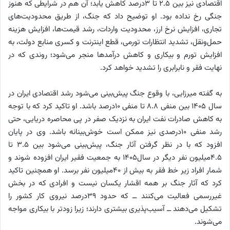
اقتصادی نیز بین ۲.۵ تا ۳درصد کاهش یابد؛ آن هم در شرایطی که هنوز
جنگی رخ نداده بود. او توضیح داد که جنگ، از طریق محدودیت‌های
تجاری، افزایش نرخ ارز، محدودیت واردات، رشد قیمت‌ها، افزایش هزینه
حمل‌ونقل، تشدید انتظارات تورمی، قطع اینترنت و کسری منابع دولت، به
افزایش تورم و بیکاری و کاهش درآمدها منجر می‌شود؛ روندی که در
نهایت فقر و نابرابری را تشدید خواهد کرد.
به گفته میرزایی، با وقوع جنگ پیش‌بینی می‌شود رشد اقتصادی ایران در
سال ۱۴۰۵ بین منفی ۸.۸ تا منفی ۱۰درصد باشد. او تاکید کرد که با توجه
به کاهش صادرات نفت ایران به نزدیک صفر در پی محاصره دریایی، حتی
رشد منفی ۱۰درصدی نیز ممکن است خوش‌بینانه باشد. وی در پایان
افزود که با در نظر گرفتن آثار جنگ، پیش‌بینی می‌شود بین ۳.۵ تا
۴.۵میلیون نفر دیگر در سال۱۴۰۵ به جمعیت فقیر ایران افزوده شوند و
شمار افراد زیر خط فقر به بیش از ۴۰‌میلیون نفر برسد. او همچنین تاکید
کرد که آثار جنگ بر همه اقشار یکسان نیست و افرادی که در بخش
غیررسمی فعالیت می‌کنند ــ که حدود ۳۹درصد نیروی کار کشور را
تشکیل می‌دهند ــ آسیب‌پذیری بیشتری دارند؛ زیرا زودتر با بیکاری مواجه
می‌شوند.