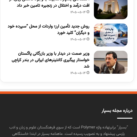
افت درآمد و اختلال در زنجیره تامین خبر داد
1405-05-14
روش جدید تأمین ارز؛ واردات از محل “سپرده خود
و دیگران” کلید خورد
1405-05-14
وزیر صمت در دیدار با وزیر بازرگانی پاگستان
خواستار پیگیری کانتینرهای ایرانی در بندر کراچی
شد
1405-05-14
درباره مجله بسپار
“بسپار” برابرنهاده واژه Polymer است که از سوی فرهنگستان علوم و زبان و ادب
پارسی پیشنهاد و به تصویب رسیده است. ماهنامه بسپار در ابتدا خاستگاهی