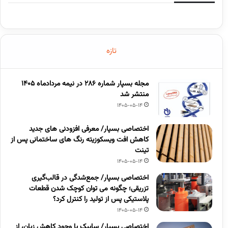
تازه
مجله بسپار شماره 286 در نیمه مردادماه 1405
منتشر شد
1405-05-14
اختصاصی بسپار/ معرفی افزودنی های جدید
کاهش افت ویسکوزیته رنگ های ساختمانی پس از
تینت
1405-05-14
اختصاصی بسپار/ جمع‌شدگی در قالب‌گیری
تزریقی؛ چگونه می توان کوچک شدن قطعات
پلاستیکی پس از تولید را کنترل کرد؟
1405-05-14
اختصاصی بسپار/ سابیک با وجود کاهش زیان، از