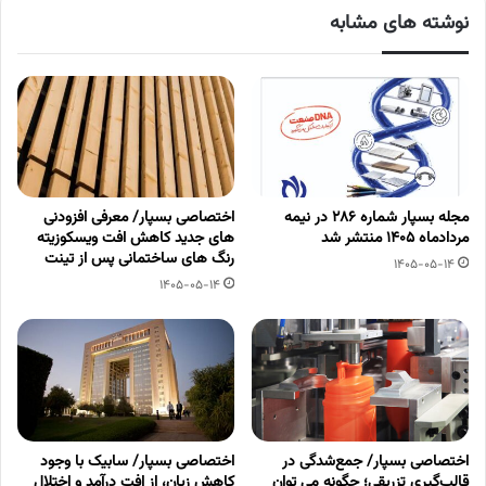
نوشته های مشابه
مجله بسپار شماره 286 در نیمه
اختصاصی بسپار/ معرفی افزودنی
مردادماه 1405 منتشر شد
های جدید کاهش افت ویسکوزیته
رنگ های ساختمانی پس از تینت
1405-05-14
1405-05-14
اختصاصی بسپار/ جمع‌شدگی در
اختصاصی بسپار/ سابیک با وجود
قالب‌گیری تزریقی؛ چگونه می توان
کاهش زیان، از افت درآمد و اختلال