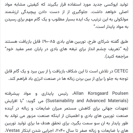
تولید اپوکسی جدید مورد استفاده قرار بگیرند که کیفیتی مشابه مواد
اصلی خواهد داشت. جلوگیری از از دست دادن پیچیدگی ارزشمند
مولکولی به این ترتیب یک ایده بسیار مطلوب و یک گام مهم برای رسیدن
به مواد پایدار است.”
طبق گفته شرکای طرح، توربین های بادی 85-90٪ قابل بازیافت هستند
(به “تعریف چشم انداز برای تیغه های بادی در پایان عمر مفید خود”
مراجعه کنید).
CETEC در تلاش است تا این شکاف بازیافت را از بین ببرد و یک گام قابل
توجه به جلو را برای از بین بردن زباله ها در صنعت انرژی باد فراهم کند.
Allan Korsgaard Poulsen، رئیس پایداری و مواد پیشرفته
(Sustainability and Advanced Materials) می گوید: “با افزایش
تعهدات جهانی برای کاهش مستمر میزان ضایعات و زباله در آینده
صنعت توربین های بادی و اطمینان از اینکه صنعت مزبور می تواند به
طور پایدار به ان سو سمت بگیرد، برای تحقق هدف ما برای تولید توربین
های با ضایعات و زباله صفر تا سال 2040، اجرایی شدن ابتکار Vestas،