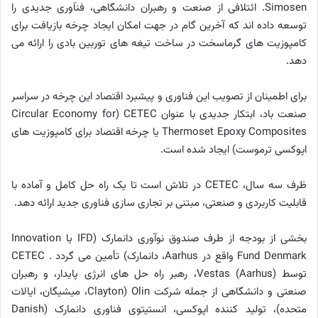
Simosen.
ائتلافی از صنعت و رهبران دانشگاهی، فنآوری جدیدی را
توسعه داده اند که آخرین گام در جهت امکان ایجاد چرخه بازیافت برای
کامپوزیت های گرماسخت در ساخت تیغه های توربین بادی را ارائه می
دهد.
برای اطمینان از تصویب این فناوری و پیشبرد اقتصاد این چرخه در سراسر
صنعت باد، ابتکار جدیدی با عنوان CETEC (Circular Economy for
Thermoset Epoxy Composites یا چرخه اقتصاد برای کامپوزیت های
اپوکسی ترموست) ایجاد شده است.
ظرف سه سال، CETEC در تلاش است تا یک راه حل کامل و آماده با
قابلیت کاربردی و صنعتی، مبتنی بر تجاری سازی فناوری جدید ارائه دهد.
بخشی از بودجه از طرف صندوق نوآوری دانمارک (IFD یا Innovation
Fund Denmark واقع در Aarhus، دانمارک) تأمین می گردد . CETEC
توسط Vestas (Aarhus)، رهبر راه حل های انرژی پایدار، و رهبران
صنعتی و دانشگاهی از جمله شرکت Olin (Clayton، میشیگان، ایالات
متحده)، تولید کننده اپوکسی، انستیتوی فناوری دانمارک (Danish