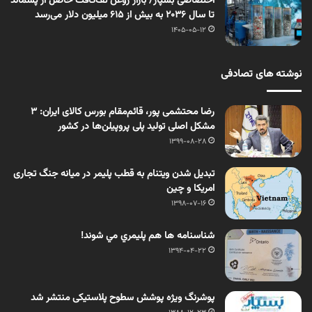
اختصاصی بسپار/ بازار روغن تَف‌کافت حاصل از پسماند
تا سال ۲۰۳۶ به بیش از ۶۱۵ میلیون دلار می‌رسد
1405-05-12
نوشته های تصادفی
رضا محتشمی پور، قائم‌مقام بورس کالای ایران: ۳
مشکل اصلی تولید پلی پروپیلن‌ها در کشور
1399-08-28
تبدیل شدن ویتنام به قطب پلیمر در میانه جنگ تجاری
امریکا و چین
1398-07-16
شناسنامه ها هم پلیمري مي شوند!
1394-04-22
پوشرنگ ویژه پوشش سطوح پلاستیکی منتشر شد