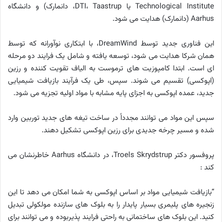
Technological Institute یا DTI، Taastrup، دانمارک) و دانشگاه
Aarhus (دانمارک) هدایت می شود.
این فناوری جدید توسط DreamWind، با ابتکاری نوآورانه که توسط
همان شرکا هدایت می شود، توسعه یافته و شامل یک فرایند دو مرحله
ای است. ابتدا کامپوزیت های ترموست به الیاف تقویت کننده و رزین
(اپوکسی) تقسیم می شوند. سپس، طی یک فرآیند بازیافت شیمیایی
جدید، عمده اپوکسی به اجزای پایه مشابه با مواد اولیه تجزیه می شود.
سپس این مواد می توانند مجدداً در ساخت تیغه های جدید توربین وارد
شده و مسیر چرخه جدیدی برای رزین اپوکسی تشکیل دهند.
پروفسور دکتر Troels Skrydstrup، در دانشگاه Aarhus خاطرنشان می
کند :
“بازیافت شیمیایی مواد بر اساس اپوکسی به شما امکان می دهد تا این
زنجیره های پلیمری بسیار پایدار را به بلوک های سازنده مولکولی تبدیل
کنید. این بلوک های ساختمانی به راحتی فرایند پذیربوده و می توانند برای