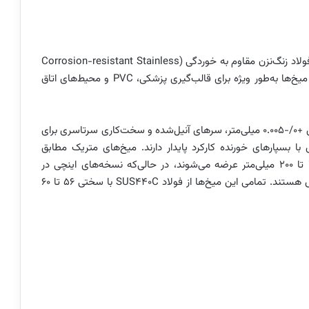
شرکت PCS Co. میخ‌های پران (Ejector Pins) از جنس فولاد زنگ‌نزن مقاوم به خوردگی (Corrosion-resistant Stainless
Steel) را در ابعاد اینچی و متریک معرفی کرده است. این میخ‌ها به‌طور ویژه برای قالب‌گیری پزشکی، PVC و محیط‌های اتاق
این محصولات دارای رواداری (Tolerance) قطر بسیار دقیق +0/-0.005 میلی‌متر، سرهای آنیل‌شده و سخت‌کاری سرتاسری برای
ا بسپارهای خورنده کارکرد پایدار دارند. میخ‌های متریک مطابق
استاندارد JIS در قطرهای ۱ تا ۶ میلی‌متر و طول‌های ۱۰۰ تا ۲۰۰ میلی‌متر عرضه می‌شوند، در حالی‌که نسخه‌های اینچی در
قطرهای ۱.۱۶ تا ۱.۲ اینچ و طول‌های ۶ تا ۱۰ اینچ در دسترس هستند. تمامی این میخ‌ها از فولاد SUS440C با سختی ۵۶ تا ۶۰