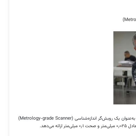
شرکت Faro روبش‌گر دستی HandyScan Black Elite را به‌عنوان یک روبش‌گر اندازه‌شناسی (Metrology-grade Scanner)