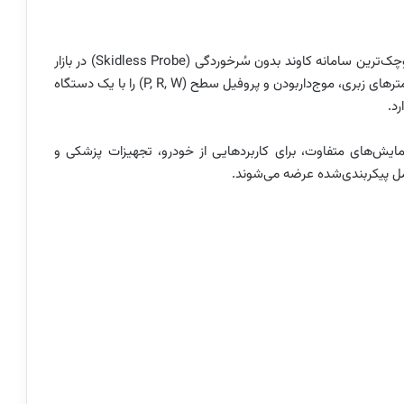
شرکت Mahr Inc. مجموعه MarSurf M 510 را به‌عنوان کوچک‌ترین سامانه کاوند بدون سُرخوردگی (Skidless Probe) در بازار
معرفی کرده است. این ابزار قابل‌حمل امکان اندازه‌گیری پارامترهای زبری، موج‌داربودن و پروفیل سطح (P, R, W) را با یک دستگاه
M 510-15،  و M 510-75 با طول پیمایش‌های متفاوت، برای کاربردهایی از خودرو، تجهیزات پزشکی و
 پیکربندی‌شده عرضه می‌شوند.