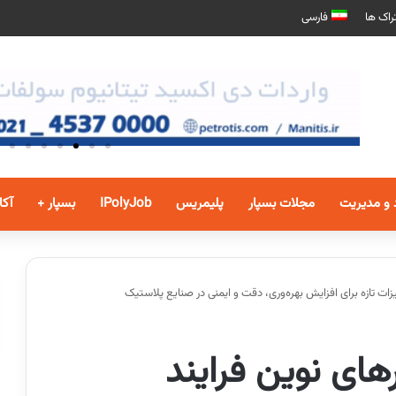
راک ها
فارسی
 و مدیریت
مجلات بسپار
پلیمریس
IPolyJob
بسپار +
آکا
زات تازه برای افزایش بهره‌وری، دقت و ایمنی در صنایع پلاستیک
های نوین فرایند