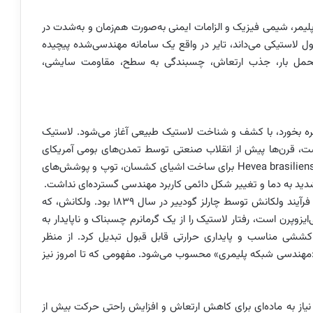
یمر، شیمی فیزیک و الزامات ایمنی به‌صورت هم‌زمان و به‌شدت در
ول لاستیکی می‌داند، تایر در واقع یک سامانه مهندسی‌شده پیچیده
د تحمل بار، جذب ارتعاش، چسبندگی به سطح، مقاومت سایشی،
ره بخورد، با کشف و شناخت لاستیک طبیعی آغاز می‌شود. لاستیک
 که ماهیت آن پلی‌ایزوپرن با ساختار سیس-۱،۴ است، قرن‌ها پیش از انقلاب صنعتی توسط تمدن‌های بومی آمریکای
مرکزی و جنوبی شناخته شده بود. آن‌ها از شیره درخت Hevea brasiliensis برای ساخت اشیای کشسان، توپ و پوشش‌های
دید به دما و تغییر شکل دائمی کاربرد مهندسی گسترده‌ای نداشت.
نقطه عطف واقعی در تاریخ لاستیک و متعاقبا تایر، کشف فرآیند ولکانش توسط چارلز گودییر در سال ۱۸۳۹ بود. ولکانش، که
یزوپرن است، رفتار لاستیک را از یک گرمانرم چسبناک و ناپایدار به
شی مناسب و پایداری حرارتی قابل قبول تبدیل کرد. از منظر
 «مهندسی شبکه پلیمری» محسوب می‌شود. مفهومی که تا امروز نیز
نیاز به ماده‌ای برای کاهش ارتعاش و افزایش راحتی حرکت بیش از