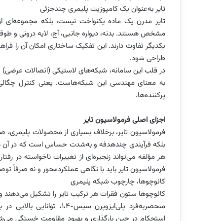
تایر به‌عنوان یک کامپوزیت پلیمری چندجزئی
تایر مدرن یک ماده یکنواخت نیست، بلکه مجموعه‌ای ا
مشخص هستند. بدنه، دیواره جانبی، آج، لایه درونی و طوقه‌
یکدیگر تفاوت دارند. این تفکیک ساختاری امکان آن را فرا
طراحی شود.
در قلب این سامانه، شبکه‌های لاستیکی (اتصالات عرضی) قرار
به معنای مهندسی این شبکه‌هاست. یعنی کنترل چگالی پ
پرکننده‌ها.
اجزای اصلی فرمولاسیون تایر
فرمولاسیون تایر، برخلاف بسیاری از محصولات پلیمری،
بلکه فرآیندی چندهدفه و به‌شدت حساس است که در آن هر جزء
هر مؤلفه می‌تواند زنجیره‌ای از تغییرات ناخواسته در رفتا
فرمولاسیون تایر باید با نگاهی عملکردمحور و نه صرفاً توص
کائوچوها، چارچوب شبکه پلیمری
کائوچوها ستون فقرات هر ترکیب تایر را تشکیل می‌دهند و رف
منحصربه‌فرد پلی‌ایزوپرن سیس
استحکام در حین بارگذاری و بهبود مقاومت خستگی می‌شود.