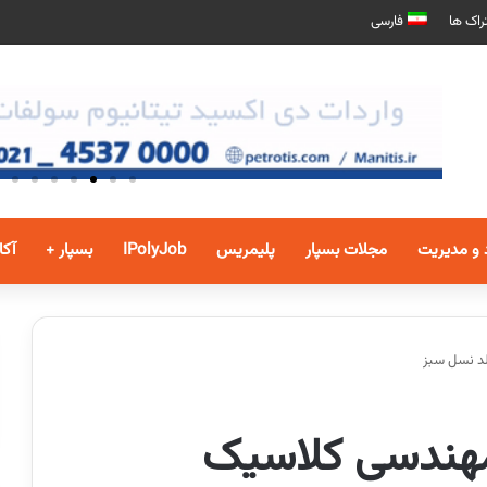
راک ها
فارسی
 و مدیریت
مجلات بسپار
پلیمریس
IPolyJob
بسپار +
آکا
لد نسل سبز
مهندسی کلاسیک