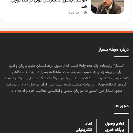
خواستار پیگیری کانتینرهای ایرانی در بندر کراچی
شد
1405-05-14
درباره مجله بسپار
“بسپار” برابرنهاده واژه Polymer است که از سوی فرهنگستان علوم و زبان و ادب
پارسی پیشنهاد و به تصویب رسیده است. ماهنامه بسپار در ابتدا خاستگاهی
دانشجویی داشته و در دانشکده مهندسی پلیمر و رنگ دانشگاه صنعتی امیرکبیر توسط
گروهی از دانشجویان این رشته منتشر شده است. پس از آن در سال ۱۳۷۶ با دریافت
مجوز انتشار بین المللی به دو زبان فارسی و انگلیسی فعالیت خود را ادامه داد.
مجوز ها
اعلام وصول
نماد
پایگاه خبری
الکترونیکی