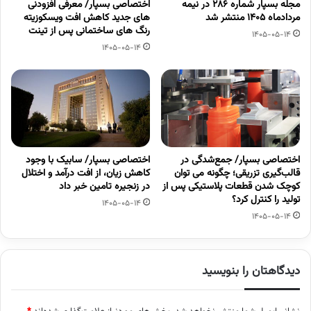
مجله بسپار شماره 286 در نیمه
اختصاصی بسپار/ معرفی افزودنی
مردادماه 1405 منتشر شد
های جدید کاهش افت ویسکوزیته
رنگ های ساختمانی پس از تینت
1405-05-14
1405-05-14
اختصاصی بسپار/ جمع‌شدگی در
اختصاصی بسپار/ سابیک با وجود
قالب‌گیری تزریقی؛ چگونه می توان
کاهش زیان، از افت درآمد و اختلال
کوچک شدن قطعات پلاستیکی پس از
در زنجیره تامین خبر داد
تولید را کنترل کرد؟
1405-05-14
1405-05-14
دیدگاهتان را بنویسید