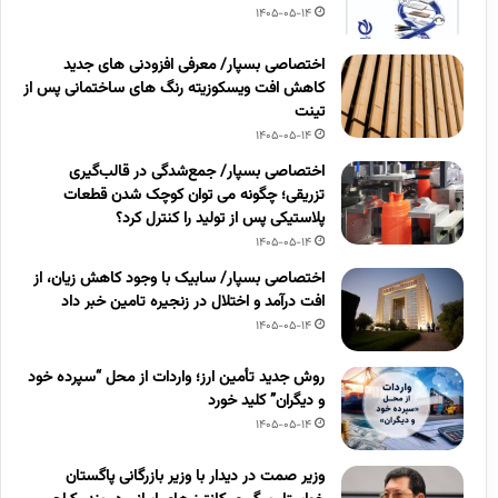
1405-05-14
اختصاصی بسپار/ معرفی افزودنی های جدید
کاهش افت ویسکوزیته رنگ های ساختمانی پس از
تینت
1405-05-14
اختصاصی بسپار/ جمع‌شدگی در قالب‌گیری
تزریقی؛ چگونه می توان کوچک شدن قطعات
پلاستیکی پس از تولید را کنترل کرد؟
1405-05-14
اختصاصی بسپار/ سابیک با وجود کاهش زیان، از
افت درآمد و اختلال در زنجیره تامین خبر داد
1405-05-14
روش جدید تأمین ارز؛ واردات از محل “سپرده خود
و دیگران” کلید خورد
1405-05-14
وزیر صمت در دیدار با وزیر بازرگانی پاگستان