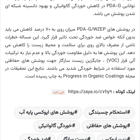
توانایی PDA-G در کاهش خوردگی گالوانیکی و بهبود دانسیته شبکه ای
شدن پوشش می باشد.
در پوشش های PDA-G/WZEP میزان روی به 70 درصد کاهش می یابد
بدون آنکه خواص ضد خوردگی تحت تاثیر قرار گیرد. این مساله خطرات
ناشی از مصرف بالای روی برای سلامت و محیط زیست را کاهش می
دهد. این پوشش ها به دلیل مقاومت خوردگی بالا و عدم نیاز به ترکیبات
آلی فرار (VOC) ، جایگزین زیست سازگار جهت پوشش های حفاظتی
مورد استفاده در شرایط خوردگی شدید می باشند. نتایج این تحقیقات در
مجله Progress in Organic Coatings به چاپ رسیده است.
لینک کوتاه :
https://zaya.io/c7hy9
کپی کنید
استحکام چسبندگی
پوشش های اپوکسی پایه آب
پوشش های حفاظتی
خوردگی گالوانیکی
رزین اپوکسی
زیست سازگار
ضد خوردگی