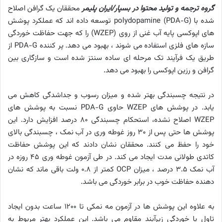
گروه ترجمه و تولید محتوا در بسپار/ایران پلیمر
محققان یک گرافن اصلاح
شده با polydopamine (PDA-G) توسعه داده اند که عملکرد پوشش
های اپوکسی پایه آب غنی از روی (WZEP) را که جهت حفاظت خوردگی
سازه های فلزی استفاده می شوند ، بهبود می دهد. پر کننده PDA-G از
طریق یک فرآیند تک مرحله ای ساده سنتز شده است و سازگاری بین
گرافن و رزین اپوکسی را بهبود می دهد.
در نتیجه چسبندگی بهتر شده و میزان رسوب و جداشدگی کاهش می
یابد. در پوشش های WZEP حاوی PDA-G نسبت به پوشش های
WZEP اصلاح نشده، استحکام چسبندگی 80 درصد افزایش دارد. این
پوشش ها حتی پس از 30 روز غوطه وری در آب نمک ، چسبندگی بالای
خود را حفظ می کنند. محققان نشان دادند که این پوشش حفاظت
کاتدی طولانی مدت ایجاد می کند. در طی آزمون غوطه وری 45 روزه در
آب نمک 3.5 درصد ، میزان OCP کمتر از 0.8 ولت باقی ماند که نشان
دهنده حفاظت خوب در برابر خوردگی می باشد.
به علاوه این پوشش ها در آزمون مه نمکی تا 1200 ساعت بدون ایجاد
تاول یا خوردگی زیرآیند مقاوم می باشد. این عملکرد بهتر مربوط به