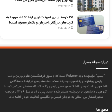
بزرگترین بازار صنعت پوشش باقی می ماند؟
1405-05-12
۳۵ درصد از این تعهدات ارزی ایفا نشده، مربوط به
کارت‌های بازرگانی اجاره‌ای و یک‌بار مصرف است!
1405-05-12
درباره مجله بسپار
“بسپار” برابرنهاده واژه Polymer است که از سوی فرهنگستان علوم و زبان و ادب
پارسی پیشنهاد و به تصویب رسیده است. ماهنامه بسپار در ابتدا خاستگاهی
دانشجویی داشته و در دانشکده مهندسی پلیمر و رنگ دانشگاه صنعتی امیرکبیر توسط
گروهی از دانشجویان این رشته منتشر شده است. پس از آن در سال ۱۳۷۶ با دریافت
مجوز انتشار بین المللی به دو زبان فارسی و انگلیسی فعالیت خود را ادامه داد.
مجوز ها