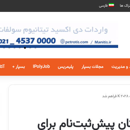
راک ها
فارسی
 و مدیریت
مجلات بسپار
پلیمریس
IPolyJob
بسپار +
آکا
د
ن پیش‌ثبت‌نام برای