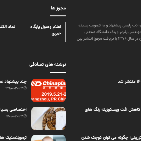
مجوز ها
ن علوم و زبان و ادب پارسی پیشنهاد و به تصویب رسیده
اعلام وصول پایگاه
نماد الکت
مهندسی پلیمر و رنگ دانشگاه صنعتی
خبری
امیرکبیر توسط گروهی از دانشجویان این رشته منتشر شده است. پس از آن در سال ۱۳۷۶ با دریافت مجوز انتشار بین
نوشته های تصادفی
چند پیشنهاد عملی برا
1398-02-23
 کاهش افت ویسکوزیته رنگ های
اختصاصی بسپار/ 
1401-03-23
زریقی؛ چگونه می توان کوچک شدن
ترموپلاستیک های