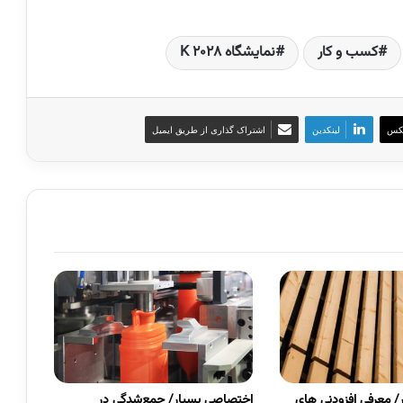
کسب و کار
نمایشگاه K 2028
کس
لینکدین
اشتراک گذاری از طریق ایمیل
 معرفی افزودنی های
اختصاصی بسپار/ جمع‌شدگی در