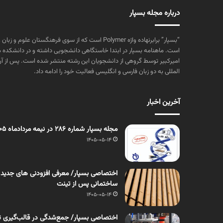
درباره مجله بسپار
“بسپار” برابرنهاده واژه Polymer است که از سوی فرهنگستا
است. ماهنامه بسپار در ابتدا خاستگاهی دانشجویی داشته و در دانشکده 
المللی به دو زبان فارسی و انگلیسی فعالیت خود را ادامه داد.
آخرین اخبار
مجله بسپار شماره 286 در نیمه مردادماه 1405 منتشر شد
1405-05-14
اختصاصی بسپار/ معرفی افزودنی های جدید
ساختمانی پس از تینت
1405-05-14
اختصاصی بسپار/ جمع‌شدگی در قالب‌گیری ت