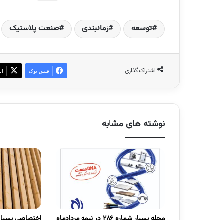
توسعه‌
زمانبندی
صنعت پلاستیک
اشتراک گذاری
فیس بوک
ای
نوشته های مشابه
مجله بسپار شماره 286 در نیمه مردادماه
اختصاصی بسپار/