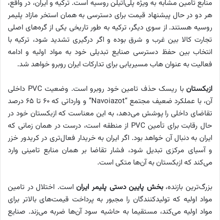
منابع تامین مشابه به ویژه پلی‌اتیلن روسیه است. ترکیه و ایران، در واقع،
هر دو در حال پیشنهاد قیمت برای دسترسی به همان استخر مازاد پلیمر
روسیه هستند. از سوی دیگر، ترکیه به طور تاریخی یکی از گره‌های اصلی
تجارت کالا بین غرب و شرق بوده و اگر درگیری تشدید شود، ترکیه با
انتخاب بین حفظ دسترسی صنایع تبدیلی خود به مواد اولیه و ادامه
فعالیت به عنوان هاب مسیریابی برای تدارکات ایران روبرو خواهد شد.
ازبکستان
با ریسک حذف تامین خود روبرو است. وضعیت PVC داخلی
آن، با عملکرد ضعیف مجتمع “Navoiazot” و وارداتی که ۶۰ تا ۶۵ درصد
تقاضای داخلی را پوشش می‌دهد، به این معناست که ازبکستان خود در
حال رقابت برای تأمین PVC از منطقه است، درست در همان زمانی که
ایران به دنبال آن خواهد بود. اگر ایران به خریدار فعال‌تری در کریدور خزر
و آسیای مرکزی تبدیل شود، فشار تقاضا بر همان منابع تامینی وارد
می‌کند که ازبکستان به آن‌ها متکی است.
بزرگ‌ترین بازنده،
بخش پایین ‌دستی پلیمر ایران
است. اختلال در تامین
مواد اولیه که تولیدکنندگان را مجبور به پرداخت قیمت‌های بالاتر برای
مواد اولیه می‌کند، مستقیما به حاشیه سود آن‌ها ضربه می‌زند. صنایع