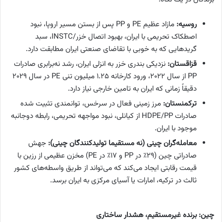
روسیه:
مازاد عظیم PE و PP پس از بستن مسیر اروپا، نبود
اصطکاک تحریمی با ایران، بهبود اتصال خزر/INSTC، سبد
گریدهایی که به خوبی با تقاضای صنعتی ایران مطابقت دارد.
قزاقستان:
نزدیکی بندری خزر به انزلی ایران، رشد نه‌برابری صادرات
PP از سال ۲۰۲۲، ورود کارخانه ۱.۲۵ میلیون تنی PE در سال ۲۰۲۹
دقیقاً زمانی که ایران به تامین خارجی نیاز دارد.
ترکمنستان:
مرز زمینی فعال در سرخس، توانمندی تثبیت شده
صادرات HDPE/PP از کیانلی، نبود مواجهه تحریمی، رابطه دوجانبه
موجود با ایران.
معامله‌گران چینی (نه مستقیما تولیدکنندگان چینی):
جهش
صادراتی چین (۲۹٪ در PP و ۱۷٪ در PE) مخزن عظیمی از رزین با
قیمت رقابتی ایجاد می‌کند که می‌تواند از طریق واسطه‌های کشور
ثالث در ترکیه، امارات یا آسیای مرکزی به ایران برسد.
چین: برنده غیرمستقیم، هشدار ساختاری