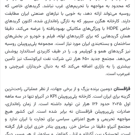
که محدود به مواجهه با تحریم‌های غرب نباشد. گریدهای خاصی که
روسیه می‌تواند ارائه دهد، به خوبی با نیازهای صنعتی ایران مطابقت
دارند. کارخانه هگزن سیبور که به تازگی راه‌اندازی شده، اکنون گریدهای
خاص HDPE با ویژگی‌های مکانیکی بهبودیافته را عرضه می‌کند، دقیقا
همان گریدهایی که برای کاربردهای لوله، فیلم و خودرو در بخش‌های
ساختمان و بسته‌بندی ایران مورد نیاز است. مجموعه پلی‌‌پروپیلن روسیه
نیز گریدهای همو و کوپلیمر و… را در طیف کاربردی استاندارد پوشش
می‌دهد. مجتمع جدید ۶۵۰ هزار تنی شرکت نفت ایرکوتسک نیز تأمین
بیشتری را به بازاری اضافه می‌کند که به دنبال خریداران غیرچینی و
غیرعرب است.
قزاقستان
دومین برنده بزرگ و از برخی جهات، از نظر عملیاتی راحت‌ترین
گزینه برای ایران است. کارخانه پلی‌‌پروپیلن KPI در آتیراو تنها در سه ماهه
اول ۲۰۲۵ حدود ۱۲۶ هزار تن تولید داشته است. از زمان راه‌اندازی،
صادرات پلی‌‌پروپیلن قزاقستان نه ‌برابر شده است. این کشور هیچ
مواجهه تحریمی و هیچ اعتراض سیاسی برای تجارت با ایران ندارد و
مجتمع آتیراو دقیقا در ساحل خزر، روبروی بنادر خزری ایران قرار گرفته
است. لجستیک بین آکتائو و انزلی کوتاه‌تر و ساده‌تر از هر مسیر دیگر