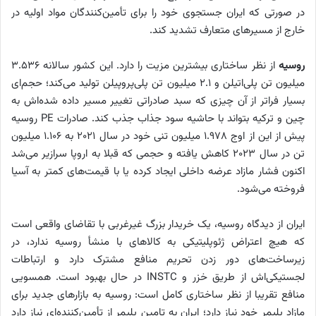
در صورتی که ایران جستجوی خود را برای تأمین‌کنندگان مواد اولیه در
خارج از مسیرهای متعارف تشدید کند.
روسیه
از نظر ساختاری بیشترین مزیت را دارد. این کشور سالانه ۳.۵۳۶
میلیون تن پلی‌اتیلن و ۲.۱ میلیون تن پلی‌‌پروپیلن تولید می‌کند؛ حجم‌ای
بسیار فراتر از آن چیزی که سبد صادراتی تغییر مسیر داده شده‌اش به
چین و ترکیه بتواند با حاشیه سود جذاب جذب کند. صادرات PE روسیه
پیش از این از اوج ۱.۹۷۸ میلیون تنی خود در سال ۲۰۲۱ به ۱.۱۰۶ میلیون
تن در سال ۲۰۲۳ کاهش یافته و حجمی که قبلا به اروپا سرازیر می‌شد
اکنون فشار مازاد عرضه داخلی ایجاد کرده یا با قیمت‌های کمتر به آسیا
فروخته می‌شود.
ایران از دیدگاه روسیه، یک خریدار بزرگ غیرغربی با تقاضای واقعی است
که هیچ اعتراض ژئوپلیتیکی به کالاهای با منشأ روسیه ندارد، در
زیرساخت‌های دور زدن تحریم منافع مشترک دارد و ارتباطات
لجستیکی‌اش از طریق خزر و INSTC در حال بهبود است. همسویی
منافع تقریبا از نظر ساختاری کامل است: روسیه به بازارهای جدید برای
مازاد پلیمر خود نیاز دارد؛ ایران به تامین پلیمر از تأمین‌کننده‌ای نیاز دارد