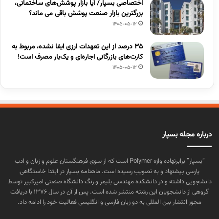
اختصاصی بسپار/ آیا بازار پوشش‌های ساختمانی،
بزرگترین بازار صنعت پوشش باقی می ماند؟
1405-05-12
۳۵ درصد از این تعهدات ارزی ایفا نشده، مربوط به
کارت‌های بازرگانی اجاره‌ای و یک‌بار مصرف است!
1405-05-12
درباره مجله بسپار
“بسپار” برابرنهاده واژه Polymer است که از سوی فرهنگستان علوم و زبان و ادب
پارسی پیشنهاد و به تصویب رسیده است. ماهنامه بسپار در ابتدا خاستگاهی
دانشجویی داشته و در دانشکده مهندسی پلیمر و رنگ دانشگاه صنعتی امیرکبیر توسط
گروهی از دانشجویان این رشته منتشر شده است. پس از آن در سال ۱۳۷۶ با دریافت
مجوز انتشار بین المللی به دو زبان فارسی و انگلیسی فعالیت خود را ادامه داد.