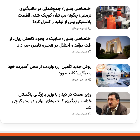
اختصاصی بسپار/ جمع‌شدگی در قالب‌گیری
تزریقی؛ چگونه می توان کوچک شدن قطعات
پلاستیکی پس از تولید را کنترل کرد؟
1405-05-14
اختصاصی بسپار/ سابیک با وجود کاهش زیان، از
افت درآمد و اختلال در زنجیره تامین خبر داد
1405-05-14
روش جدید تأمین ارز؛ واردات از محل “سپرده خود
و دیگران” کلید خورد
1405-05-14
وزیر صمت در دیدار با وزیر بازرگانی پاگستان
خواستار پیگیری کانتینرهای ایرانی در بندر کراچی
شد
1405-05-14