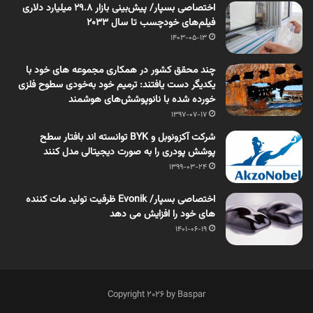
اختصاصی بسپار/ پیش‌بینی بازار 29.8 میلیارد دلاری
فیلم‌های خودچسب تا سال 2033
1403-05-13
چند محقق کشور در همکاری مجموعه های خود با
یکدیگر دست یافتند: ترمیم خود به‌خودی سطوح فلزی
خورده شده با نانوپوشش‌های هوشمند
1397-07-17
شرکت آکزونوبل و BYK توانسته ­اند بافتار سطح
پوشش پودری را به صورت دیجیتالی مدل کنند
1399-03-24
اختصاصی بسپار/ Evonik ظرفیت تولید مات کننده
های خود را افزایش می دهد
1401-06-19
Copyright 2026 by Baspar