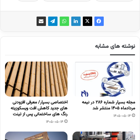
نوشته های مشابه
مجله بسپار شماره 286 در نیمه
اختصاصی بسپار/ معرفی افزودنی
مردادماه 1405 منتشر شد
های جدید کاهش افت ویسکوزیته
رنگ های ساختمانی پس از تینت
1405-05-14
1405-05-14