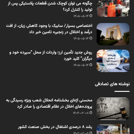
چگونه می توان کوچک شدن قطعات پلاستیکی پس از
تولید را کنترل کرد؟
1405-05-14
اختصاصی بسپار/ سابیک با وجود کاهش زیان، از افت
درآمد و اختلال در زنجیره تامین خبر داد
1405-05-14
روش جدید تأمین ارز؛ واردات از محل “سپرده خود و
دیگران” کلید خورد
1405-05-14
نوشته های تصادفی
محسنی اژه‌ای بخشنامه انحلال شعب ویژه رسیدگی به
پرونده‌های اخلال در نظام اقتصادی را صادر کرد
1404-02-08
رشد ۸ درصدی اشتغال در بخش صنعت کشور
1402-02-06