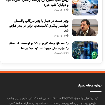
روش جدید تأمین ارز؛ واردات از محل “سپرده خود
و دیگران” کلید خورد
1405-05-14
وزیر صمت در دیدار با وزیر بازرگانی پاگستان
خواستار پیگیری کانتینرهای ایرانی در بندر کراچی
شد
1405-05-14
یک محقق پسادکتری در کشور توسعه داد: سنتز
یک پلیمر برای بهبود عملکرد ابرخازن‌ها
1405-05-12
درباره مجله بسپار
“بسپار” برابرنهاده واژه Polymer است که از سوی فرهنگستان علوم و زبان و ادب
پارسی پیشنهاد و به تصویب رسیده است. ماهنامه بسپار در ابتدا خاستگاهی