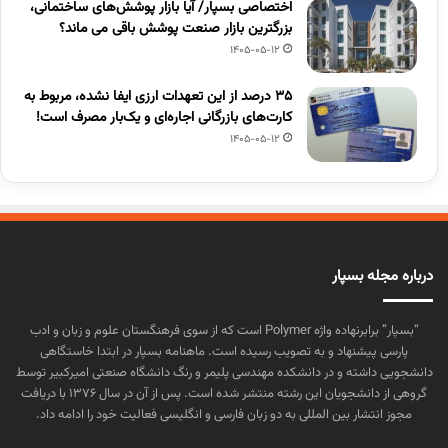
اختصاصی بسپار/ آیا بازار پوشش‌های ساختمانی،
بزرگترین بازار صنعت پوشش باقی می ماند؟
1405-05-12
۳۵ درصد از این تعهدات ارزی ایفا نشده، مربوط به
کارت‌های بازرگانی اجاره‌ای و یک‌بار مصرف است!
1405-05-12
درباره مجله بسپار
“بسپار” برابرنهاده واژه Polymer است که از سوی فرهنگستان علوم و زبان و ادب
پارسی پیشنهاد و به تصویب رسیده است. ماهنامه بسپار در ابتدا خاستگاهی
دانشجویی داشته و در دانشکده مهندسی پلیمر و رنگ دانشگاه صنعتی امیرکبیر توسط
گروهی از دانشجویان این رشته منتشر شده است. پس از آن در سال ۱۳۷۶ با دریافت
مجوز انتشار بین المللی به دو زبان فارسی و انگلیسی فعالیت خود را ادامه داد.