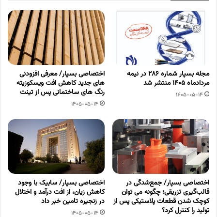
مجله بسپار شماره 286 در نیمه
اختصاصی بسپار/ معرفی افزودنی
مردادماه 1405 منتشر شد
های جدید کاهش افت ویسکوزیته
رنگ های ساختمانی پس از تینت
1405-05-14
1405-05-14
اختصاصی بسپار/ جمع‌شدگی در
اختصاصی بسپار/ سابیک با وجود
قالب‌گیری تزریقی؛ چگونه می توان
کاهش زیان، از افت درآمد و اختلال
کوچک شدن قطعات پلاستیکی پس از
در زنجیره تامین خبر داد
تولید را کنترل کرد؟
1405-05-14