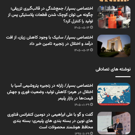
اختصاصی بسپار/ جمع‌شدگی در قالب‌گیری تزریقی؛
چگونه می توان کوچک شدن قطعات پلاستیکی پس از
تولید را کنترل کرد؟
1405-05-14
اختصاصی بسپار/ سابیک با وجود کاهش زیان، از افت
درآمد و اختلال در زنجیره تامین خبر داد
1405-05-14
نوشته های تصادفی
اختصاصی بسپار/ زلزله در زنجیره پتروشیمی آسیا با
اختلال در هرمز؛ کاهش تولید، وضعیت فوری و جهش
قیمت‌ها در بازار پلیمر
1405-01-29
گفت و گو با علی ابراهیمی در دومین کنفرانس فناوری
های نوین در بسته بندی های پلیمری: بسته بندی
محافظ هوشمند محصولات است
1397-11-29