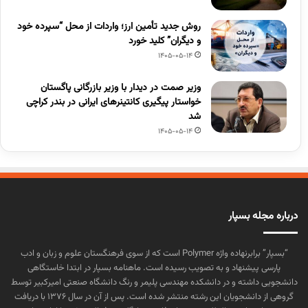
روش جدید تأمین ارز؛ واردات از محل “سپرده خود
و دیگران” کلید خورد
1405-05-14
وزیر صمت در دیدار با وزیر بازرگانی پاگستان
خواستار پیگیری کانتینرهای ایرانی در بندر کراچی
شد
1405-05-14
درباره مجله بسپار
“بسپار” برابرنهاده واژه Polymer است که از سوی فرهنگستان علوم و زبان و ادب
پارسی پیشنهاد و به تصویب رسیده است. ماهنامه بسپار در ابتدا خاستگاهی
دانشجویی داشته و در دانشکده مهندسی پلیمر و رنگ دانشگاه صنعتی امیرکبیر توسط
گروهی از دانشجویان این رشته منتشر شده است. پس از آن در سال ۱۳۷۶ با دریافت