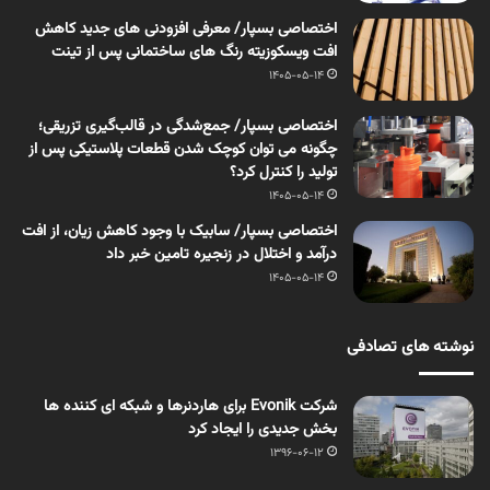
اختصاصی بسپار/ معرفی افزودنی های جدید کاهش
افت ویسکوزیته رنگ های ساختمانی پس از تینت
1405-05-14
اختصاصی بسپار/ جمع‌شدگی در قالب‌گیری تزریقی؛
چگونه می توان کوچک شدن قطعات پلاستیکی پس از
تولید را کنترل کرد؟
1405-05-14
اختصاصی بسپار/ سابیک با وجود کاهش زیان، از افت
درآمد و اختلال در زنجیره تامین خبر داد
1405-05-14
نوشته های تصادفی
شرکت Evonik برای هاردنرها و شبكه ای كننده ها
بخش جديدی را ايجاد كرد
1396-06-12