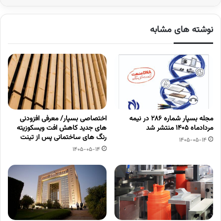
نوشته های مشابه
مجله بسپار شماره 286 در نیمه
اختصاصی بسپار/ معرفی افزودنی
مردادماه 1405 منتشر شد
های جدید کاهش افت ویسکوزیته
رنگ های ساختمانی پس از تینت
1405-05-14
1405-05-14