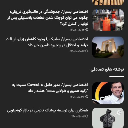
اختصاصی بسپار/ جمع‌شدگی در قالب‌گیری تزریقی؛
چگونه می توان کوچک شدن قطعات پلاستیکی پس از
تولید را کنترل کرد؟
1405-05-14
اختصاصی بسپار/ سابیک با وجود کاهش زیان، از افت
درآمد و اختلال در زنجیره تامین خبر داد
1405-05-14
نوشته های تصادفی
اختصاصی بسپار/ مدیر عامل Covestro نسبت به
“رکود عمیق و طولانی مدت” هشدار داد
1401-05-22
همکاری برای توسعه پوشاک نانویی در بازار کره‌جنوبی
1400-11-04