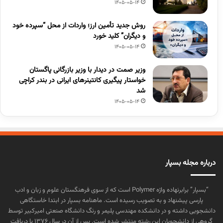
1405-05-14
روش جدید تأمین ارز؛ واردات از محل “سپرده خود
و دیگران” کلید خورد
1405-05-14
وزیر صمت در دیدار با وزیر بازرگانی پاگستان
خواستار پیگیری کانتینرهای ایرانی در بندر کراچی
شد
1405-05-14
درباره مجله بسپار
“بسپار” برابرنهاده واژه Polymer است که از سوی فرهنگستان علوم و زبان و ادب
پارسی پیشنهاد و به تصویب رسیده است. ماهنامه بسپار در ابتدا خاستگاهی
دانشجویی داشته و در دانشکده مهندسی پلیمر و رنگ دانشگاه صنعتی امیرکبیر توسط
گروهی از دانشجویان این رشته منتشر شده است. پس از آن در سال ۱۳۷۶ با دریافت