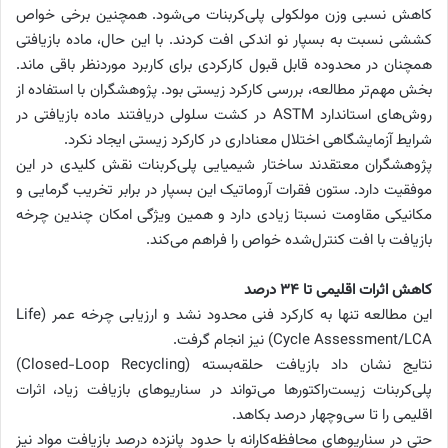
کاهش نسبی وزن مولکولی پلی‌کربنات می‌شود. همچنین برخی خواص
کششی نسبت به بسپار نو اندکی افت کردند. با این حال، ماده بازیافتی
همچنان در محدوده قابل قبول کارکردی برای کاربرد موردنظر باقی ماند.
بخش مهم‌تر مطالعه، بررسی کارکرد زیستی بود. پژوهشگران با استفاده از
روش‌های استاندارد ASTM در کشت سلولی دریافتند ماده بازیافتی در
شرایط آزمایشگاهی اختلال معناداری در کارکرد زیستی ایجاد نکرد.
پژوهشگران معتقدند ساختار شیمیایی پلی‌کربنات نقش کلیدی در این
موفقیت دارد. ستون فقرات آروماتیک این بسپار در برابر تخریب گرمایی و
مکانیکی مقاومت نسبتا زیادی دارد و همین ویژگی امکان چندین چرخه
بازیافت با افت کنترل‌شده خواص را فراهم می‌کند.
کاهش اثرات اقلیمی تا ۳۴ درصد
این مطالعه تنها به کارکرد فنی محدود نشد و ارزیابی چرخه عمر (Life
Cycle Assessment/LCA) نیز انجام گرفت.
نتایج نشان داد بازیافت حلقه‌بسته (Closed-Loop Recycling)
پلی‌کربنات زیست‌راکتورها می‌تواند در سناریوهای بازیافت زیاد، اثرات
اقلیمی را تا سی‌وچهار درصد بکاهد.
حتی در سناریوهای محافظه‌کارانه با حدود پانزده درصد بازیافت مواد نیز