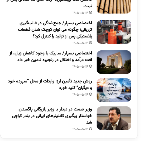
تینت
1405-05-14
اختصاصی بسپار/ جمع‌شدگی در قالب‌گیری
تزریقی؛ چگونه می توان کوچک شدن قطعات
پلاستیکی پس از تولید را کنترل کرد؟
1405-05-14
اختصاصی بسپار/ سابیک با وجود کاهش زیان، از
افت درآمد و اختلال در زنجیره تامین خبر داد
1405-05-14
روش جدید تأمین ارز؛ واردات از محل “سپرده خود
و دیگران” کلید خورد
1405-05-14
وزیر صمت در دیدار با وزیر بازرگانی پاگستان
خواستار پیگیری کانتینرهای ایرانی در بندر کراچی
شد
1405-05-14