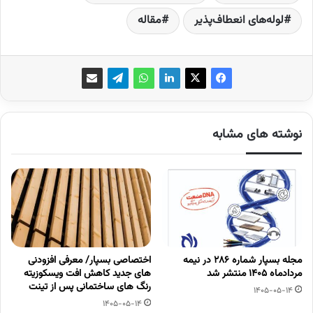
لوله‌های انعطاف‌پذیر
مقاله
نوشته های مشابه
مجله بسپار شماره 286 در نیمه
اختصاصی بسپار/ معرفی افزودنی
مردادماه 1405 منتشر شد
های جدید کاهش افت ویسکوزیته
رنگ های ساختمانی پس از تینت
1405-05-14
1405-05-14