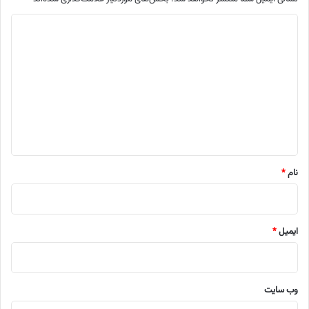
د
ی
د
گ
ا
ه
*
نام
*
ایمیل
*
وب‌ سایت