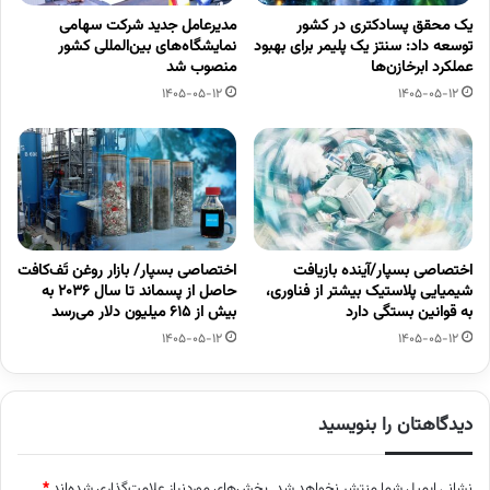
یک محقق پسادکتری در کشور
مدیرعامل جدید شرکت سهامی
توسعه داد: سنتز یک پلیمر برای بهبود
نمایشگاه‌های بین‌المللی کشور
عملکرد ابرخازن‌ها
منصوب شد
1405-05-12
1405-05-12
اختصاصی بسپار/آینده بازیافت
اختصاصی بسپار/ بازار روغن تَف‌کافت
شیمیایی پلاستیک بیشتر از فناوری،
حاصل از پسماند تا سال ۲۰۳۶ به
به قوانین بستگی دارد
بیش از ۶۱۵ میلیون دلار می‌رسد
1405-05-12
1405-05-12
دیدگاهتان را بنویسید
نشانی ایمیل شما منتشر نخواهد شد.
بخش‌های موردنیاز علامت‌گذاری شده‌اند
*