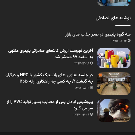
نوشته های تصادفی
سه گروه پلیمری در صدر جذاب های بازار
1395-07-14
آخرین فهرست ارزش کالاهای صادراتی پلیمری منتهی
به اسفند 97 منتشر شد
1397-12-18
در جلسه تعاونی های پلاستیک کشور با NPC و دیگران
چه گذشت؟/ چه کسی چه راهکاری ارایه داد؟!
1395-08-11
پتروشیمی آبادان پس از مصایب بسیار تولید PVC را از
سر می گیرد
1397-04-09