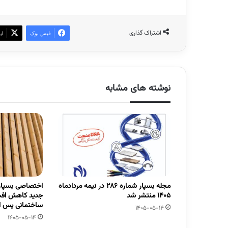
اشتراک گذاری
فیس بوک
ای
نوشته های مشابه
مجله بسپار شماره 286 در نیمه مردادماه
اختصاصی بسپار/
1405 منتشر شد
جدید کاهش افت
ساختمانی پس از
1405-05-14
1405-05-14