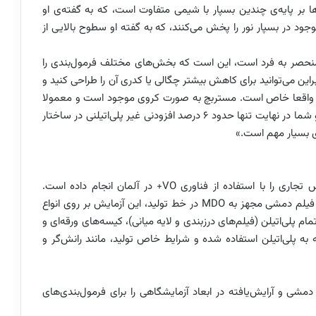
ا بر پایه‌ی چندین بسپار با شیمی متفاوت است، که به گفته‌ی او
جود در بسپار نور را پخش می‌کنند، که به گفته او سطوح بالایی از
 منحصر به فرد است، این است که بخش‌های مختلف فرمول‌بندی را
راین می‌توانید برای کاهش بیشتر چگالی یا کدری آن را طراحی کنید و
ری واقعا خاص است. مستربچ به صورت کروی موجود است و معمولا
در حدود 10 درصد از وزن فرمول‌بندی کلی مصرف می‌شود و شما در نهایت تنها حدود 6 درصد افزودنی غیر پلی‌اتیلنی در ساختار
ی بسیار مهم است.»
شرکت VOID چندین آزمایش تحقیق و توسعه در مقیاس تجاری را با استفاده از فناوری VO+ در آلمان انجام داده است.
مدیرعامل شرکت توضیح می‌دهد که با استفاده از خطوط فیلم دمشی مجهز به MDO در خط تولید، این آزمایش بر روی انواع
مام پلی‌اتیلن (فیلم‌های درزبندی و لایه میانی)، کیسه‌های ورقه‌ای و
به پلی‌اتیلن استفاده شده و شرایط خاص تولید، مانند رانش‌گر و
Wis تجهیزات فیلم‌های دمشی و آرایش‌یافته در ابعاد آزمایشگاهی را برای فرمول‌بندی‌های