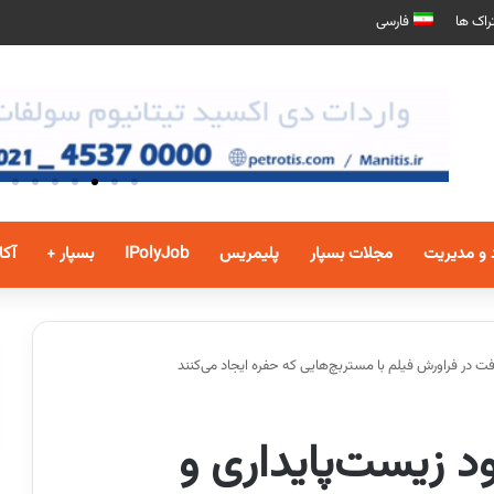
راک ها
فارسی
 و مدیریت
مجلات بسپار
پلیمریس
IPolyJob
بسپار +
آکا
فت در فراورش فیلم با مستربچ‌هایی که حفره ایجاد می‌کنند
د زیست‌پایداری و