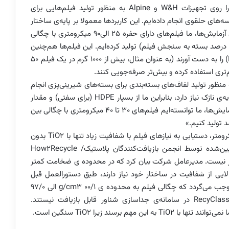
وی می‌گوید: «به عنوان مثال، ما آزمایش‌های متعددی را روی تجهیزات W&H و Alpine به منظور تولید فیلم‌هایی برای
‌های حلقوی انجام داده‌ایم. این کاربردها معمولا بر پایه‌‌ی ساختار
فیلم‌های غنی از LLDPE/m-LLDPE هستند. در طول این آزمایش‌ها، ما فیلم‌های دارای حفره 25 الی90 میکرومتری با چگالی
کم ( g/cm380/0 الی 85/0) و مات بدون TiO2 (50 الی70 درصد بسته به سنجش فیلم) تولید کرده‌ایم. این فیلم‌ها هم‌چنین
توانسته‌اند عملکرد عالی در آزمون پيکان افتان (Dart Drop) را به دست آورند (به عنوان مثال، بیش از 1000 گرم در یک فیلم 50
کم‌تری استفاده کرده و بیش‌تر صرفه‌جویی کنند.
 منظور تولید لفاف‌های بسته‌بندی‌ برای بسته‌های شیرینی‌پزی انجام
دادیم. این کاربرد به سفتی و ماتی به نسبت زیاد در یک لایه‌‌ی نازک نیاز دارد، بنابراین ما از بسپار HDPE (برای سفتی) و مقدار
کمی TiO2 برای افزایش شفافیت استفاده کردیم. در این آزمایش‌ها، ما توانسته‌ایم فیلم‌های 30 تا 40 میکرومتری با چگالی بین
نکته‌‌ی مهم برای این کاربرد، در فیلم‌های نازک‌تر از 35 میکرومتر، دستیابی به نیازهای فیلم با شفافیت زیاد تنها با TiO2 بدون
افزایش چگالی بالاتر از حد مجاز برای نحوه بازیافت تعیین‌شده توسط انجمن بازیافت‌کنندگان پلاستیک/ How2Recycle
و RecyClass (g/cm3 970/0) امکان‌پذیر نیست. مدیرعامل شرکت بیان کرد که در محدوده ی ضخامت کمتر
 بالایی از شفافیت در ساختار خود نیاز دارند، طبق دستورالعمل قبل
مقادیر به نسبت بالایی TiO2 را اضافه می‌کنند. این امر موجب می‌گردد که چگالی فیلم به محدوده ی g/cm3 00/1 الی 97/0
برسد. به گفته‌‌ی او، چنین فیلم‌هایی توسط APR یا RecyClass در سامانه‌‌ی جداسازی شناور قابل بازیافت نیستند.
هم برسند زیرا TiO2 سنگین است.