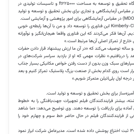
تجاری راه اندازی شد. این شرکت امروزه دارای یک آزمایشگاه تحقیق و توسعه به مساحت ft225000 و تاسیسات تولیدی در
ر مقیاس آزمایشگاهی و تجاری برای بخش تحقیق و توسعه و تولید
یکی از بنیان‌گذاران و مدیرعامل شرکت VOID، گفت: «Kimberly-Clark این فناوری را توسعه داد و من با آن‌ها رابطه‌‌ی خوبی
یم. آن‌ها فکر می‌کردند که این فناوری واقعا هیجان‌انگیز و نوآورانه
خارج از تمرکز اصلی آن‌ها مرتبط است.»
 ساله توصیف می‌کند که «در آن ما ارزش پیشنهاد قرار دادن حفرات
د را دریافتیم.» نظرات مهمی که او از بازدید سراسر شرکت‌های در
ه بسپارهای سبک وزن بدون از دست رفتن خواص مکانیکی بسیار جذاب
قرار است روی کدام بخش از صنعت بزرگ پلاستیک تمرکز کنیم و بعد
درجه اول پلی‌اتیلن متمرکز شویم.»
، بیشتر فرایندکنندگان فیلم تجهیزات جهت‌یافتگی را به خطوط
لن آماده برای بازیافت را توسعه دهند. وی توضیح می‌دهد: «ما شاهد
ازار فیلم هستیم. برخی از فرایندکنندگان فیلم در حال حاضر خط سوم و چهارم خود را
این فناوری توسط تقریبا 35 گروه ثبت اختراع با بیش از 300 ثبت اختراع پوشش داده شده است. مدیرعامل شرکت ابراز نمود