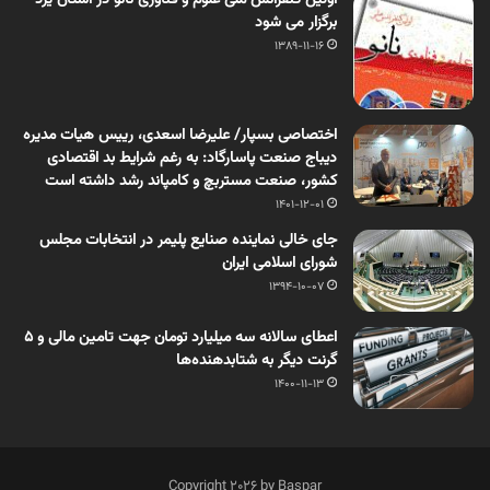
برگزار می شود
1389-11-16
اختصاصی بسپار/ علیرضا اسعدی، رییس هیات مدیره
دیباج صنعت پاسارگاد: به رغم شرایط بد اقتصادی
کشور، صنعت مستربچ و کامپاند رشد داشته است
1401-12-01
جای خالی نماینده صنایع پلیمر در انتخابات مجلس
شورای اسلامی ایران
1394-10-07
اعطای سالانه سه میلیارد تومان جهت تامین مالی و ۵
گرنت دیگر به شتابدهنده‌ها
1400-11-13
Copyright 2026 by Baspar