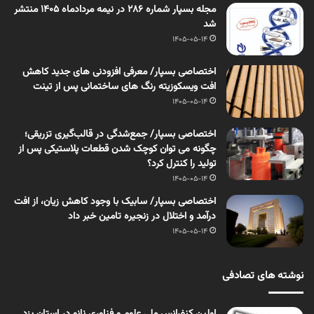
مجله بسپار شماره 286 در نیمه مردادماه 1405 منتشر
شد
1405-05-14
اختصاصی بسپار/ معرفی افزودنی های جدید کاهش
افت ویسکوزیته رنگ های ساختمانی پس از تینت
1405-05-14
اختصاصی بسپار/ جمع‌شدگی در قالب‌گیری تزریقی؛
چگونه می توان کوچک شدن قطعات پلاستیکی پس از
تولید را کنترل کرد؟
1405-05-14
اختصاصی بسپار/ سابیک با وجود کاهش زیان، از افت
درآمد و اختلال در زنجیره تامین خبر داد
1405-05-14
نوشته های تصادفی
اولین کنفرانس ملی علوم و فناوری نانو در استان یزد