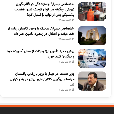
اختصاصی بسپار/ جمع‌شدگی در قالب‌گیری
تزریقی؛ چگونه می توان کوچک شدن قطعات
پلاستیکی پس از تولید را کنترل کرد؟
1405-05-14
اختصاصی بسپار/ سابیک با وجود کاهش زیان، از
افت درآمد و اختلال در زنجیره تامین خبر داد
1405-05-14
روش جدید تأمین ارز؛ واردات از محل “سپرده خود
و دیگران” کلید خورد
1405-05-14
وزیر صمت در دیدار با وزیر بازرگانی پاگستان
خواستار پیگیری کانتینرهای ایرانی در بندر کراچی
شد
1405-05-14