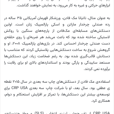
ابزارهای حرکتی و غیره به کار می‌رود، به نمایش خواهند گذاشت.
به عنوان مثال، تاتیانا مک فادن، ورزشکار قهرمان آمریکایی 35 ساله در
رده صندلی چرخدار ماراتن و اسکی پارالمپیک زنان است. اولین
دستکش‌های مسابقه‌ای مک‌فادن از پارچه‌های سنگین با روکش
لاستیکی ساخته شده بود که باعث می‌شد هر ضربه‌ای را روی حلقه‌ی
دست صندلی چرخدار احساس کند. در بازی‌های پارالمپیک 2008، او و
گروهش شروع به ساخت دستکش‌هایی پلاستیکی کردند که متناسب با
دستانش قالب‌گیری شده بود. به رغم ضخامت زیاد، این دستکش‌ها
مستعد ساییدگی و پارگی بودند و استانداردهای بالای او برای رقابت را
برآورده نمی کردند.
استفاده‌ی مک فادن از دستکش‌های چاپ سه بعدی در سال 2015 نقطه
ی عطفی بود. سال بعد، او با شرکت چاپ سه بعدی CRP USA برای
توسعه‌ی بیشتر این دستکش‌ها، با تمرکز بر افزایش استحکام و دوام،
همکاری کرد.
CRP USA از تف جوشی لیزری انتخابی (SLS) و مواد چندسازه‌ی