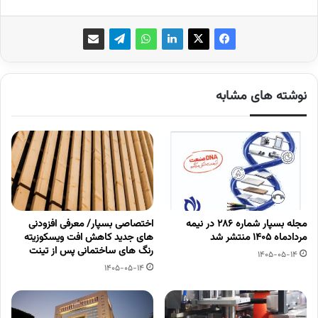
نوشته های مشابه
مجله بسپار شماره 286 در نیمه
اختصاصی بسپار/ معرفی افزودنی
مردادماه 1405 منتشر شد
های جدید کاهش افت ویسکوزیته
رنگ های ساختمانی پس از تینت
1405-05-14
1405-05-14