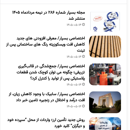
مجله بسپار شماره 286 در نیمه مردادماه 1405
منتشر شد
1405-05-14
اختصاصی بسپار/ معرفی افزودنی های جدید
کاهش افت ویسکوزیته رنگ های ساختمانی پس از
تینت
1405-05-14
اختصاصی بسپار/ جمع‌شدگی در قالب‌گیری
تزریقی؛ چگونه می توان کوچک شدن قطعات
پلاستیکی پس از تولید را کنترل کرد؟
1405-05-14
اختصاصی بسپار/ سابیک با وجود کاهش زیان، از
افت درآمد و اختلال در زنجیره تامین خبر داد
1405-05-14
روش جدید تأمین ارز؛ واردات از محل “سپرده خود
و دیگران” کلید خورد