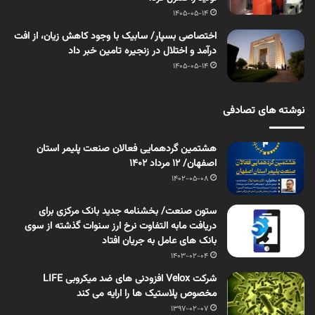
1405-05-14
اختصاصی بسپار/ سابیک با وجود کاهش زیان، از افت
درآمد و اختلال در زنجیره تامین خبر داد
1405-05-14
نوشته های تصادفی
هشتمین گردهمایی فعالان صنعت پلیمر استان
اصفهان/ 12 مرداد 1402
1402-05-08
ستون صنعت/ بخشنامه جدید بانک مرکزی برای
دریافت مابه التفاوت نرخ ارز سنوات گذشته از سوی
بانک های عامل به جریان افتاد
1403-02-04
شرکت Velox افزودنی های ضد میکروبی LIFE
مخصوص پلاستیک ها را ارایه می کند
1397-02-07