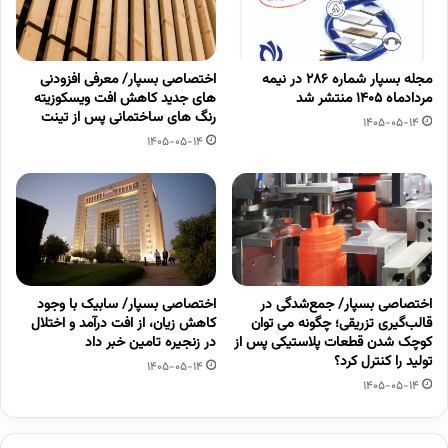
مجله بسپار شماره 286 در نیمه
اختصاصی بسپار/ معرفی افزودنی
مردادماه 1405 منتشر شد
های جدید کاهش افت ویسکوزیته
رنگ های ساختمانی پس از تینت
1405-05-14
1405-05-14
اختصاصی بسپار/ جمع‌شدگی در
اختصاصی بسپار/ سابیک با وجود
قالب‌گیری تزریقی؛ چگونه می توان
کاهش زیان، از افت درآمد و اختلال
کوچک شدن قطعات پلاستیکی پس از
در زنجیره تامین خبر داد
تولید را کنترل کرد؟
1405-05-14
1405-05-14