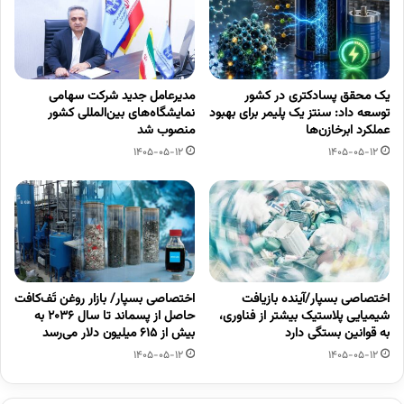
یک محقق پسادکتری در کشور
مدیرعامل جدید شرکت سهامی
توسعه داد: سنتز یک پلیمر برای بهبود
نمایشگاه‌های بین‌المللی کشور
عملکرد ابرخازن‌ها
منصوب شد
1405-05-12
1405-05-12
اختصاصی بسپار/آینده بازیافت
اختصاصی بسپار/ بازار روغن تَف‌کافت
شیمیایی پلاستیک بیشتر از فناوری،
حاصل از پسماند تا سال ۲۰۳۶ به
به قوانین بستگی دارد
بیش از ۶۱۵ میلیون دلار می‌رسد
1405-05-12
1405-05-12