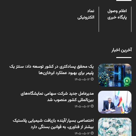
اعلام وصول
نماد
پایگاه خبری
الکترونیکی
آخرین اخبار
یک محقق پسادکتری در کشور توسعه داد: سنتز یک
پلیمر برای بهبود عملکرد ابرخازن‌ها
1405-05-12
مدیرعامل جدید شرکت سهامی نمایشگاه‌های
بین‌المللی کشور منصوب شد
1405-05-12
اختصاصی بسپار/آینده بازیافت شیمیایی پلاستیک
بیشتر از فناوری، به قوانین بستگی دارد
1405-05-12