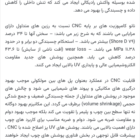
شده بوسیله واکنش رادیکالی ایجاد می کند که تنش داخلی را کاهش
داده و چسبندگی را بهبود می دهد.
نانو کامپوزیت های بر پایه CNC نسبت به رزین های متداول دارای
مزایایی می باشند که به شرح زیر می باشد: – سختی آنها تا 34 درصد
(79 Shore D) بیشتر می باشد. – استحکام چسبندگی دو برابر و در حدود
11.38 MPa می باشد. – wear loss (افت ناشی از سایش) تا 43.6
درصد کاهش می یابد. همچنین پوشش های جدید مقاومت
الکتروشیمیایی عالی و پایداری UV بالایی ایجاد می کنند.
قابلیت CNC در عملکرد بعنوان پل های بین مولکولی موجب بهبود
درگیری های مکانیکی و پیوند های شیمیایی می شود و چالش های
موجود در پوشش های متداول از جمله چسبندگی ضعیف و جمع شدگی
حجمی (volume shrinkage) برطرف می گردد. این مکانیزم بهبود دوگانه
نه تنها سطح بین چوب و پلیمر را تقویت می کند بلکه موجب بهبود دوام
و مقاومت ضربه می شود. دوام و ضربه مناسب برای کاربرد های چوب
دارای اهمیت بالایی می باشند. پوشش های UV پز اصلاح شده با CNC ،
پیشرفت قابل توجهی در بخش فناوری پوشش های چوب ایجاد خواهند