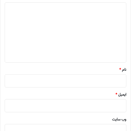
د
ی
د
گ
ا
ه
*
نام
*
ایمیل
*
وب‌ سایت