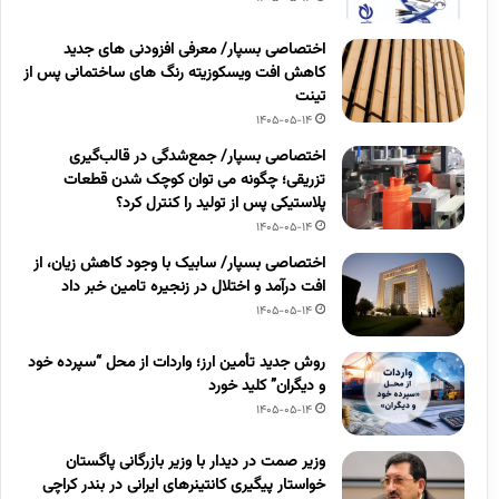
اختصاصی بسپار/ معرفی افزودنی های جدید
کاهش افت ویسکوزیته رنگ های ساختمانی پس از
تینت
1405-05-14
اختصاصی بسپار/ جمع‌شدگی در قالب‌گیری
تزریقی؛ چگونه می توان کوچک شدن قطعات
پلاستیکی پس از تولید را کنترل کرد؟
1405-05-14
اختصاصی بسپار/ سابیک با وجود کاهش زیان، از
افت درآمد و اختلال در زنجیره تامین خبر داد
1405-05-14
روش جدید تأمین ارز؛ واردات از محل “سپرده خود
و دیگران” کلید خورد
1405-05-14
وزیر صمت در دیدار با وزیر بازرگانی پاگستان
خواستار پیگیری کانتینرهای ایرانی در بندر کراچی