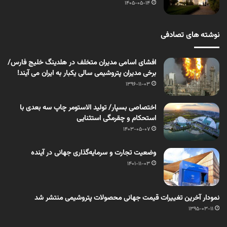
1405-05-14
نوشته های تصادفی
افشای اسامی مدیران متخلف در هلدینگ خلیج فارس/
برخی مدیران پتروشیمی سالی یکبار به ایران می آیند!
1396-11-03
اختصاصی بسپار/ تولید الاستومر چاپ سه بعدی با
استحکام و چقرمگی استثنایی
1403-05-07
وضعیت تجارت و سرمایه‌گذاری جهانی در آینده
1401-11-03
نمودار آخرین تغییرات قیمت جهانی محصولات پتروشیمی منتشر شد
1395-03-11