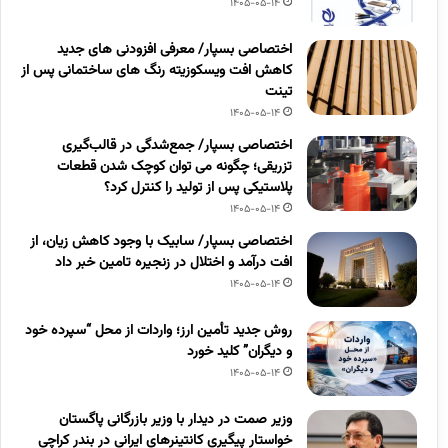
1405-05-14
اختصاصی بسپار/ معرفی افزودنی های جدید
کاهش افت ویسکوزیته رنگ های ساختمانی پس از
تینت
1405-05-14
اختصاصی بسپار/ جمع‌شدگی در قالب‌گیری
تزریقی؛ چگونه می توان کوچک شدن قطعات
پلاستیکی پس از تولید را کنترل کرد؟
1405-05-14
اختصاصی بسپار/ سابیک با وجود کاهش زیان، از
افت درآمد و اختلال در زنجیره تامین خبر داد
1405-05-14
روش جدید تأمین ارز؛ واردات از محل “سپرده خود
و دیگران” کلید خورد
1405-05-14
وزیر صمت در دیدار با وزیر بازرگانی پاگستان
خواستار پیگیری کانتینرهای ایرانی در بندر کراچی