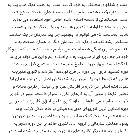
است و شکلهای مختلفی به خود گرفته است. به تعبیر دیگر مدیریت به
عنوان هنر ترکیب شده با علم در قالب نسخه های متعدد اصلاح شده
است. هرسازمانی از نسخه اصلاح شده خاص خود استفاده می نماید.
برخی از نسخه ها اولیه و قدیمی هستند و برخی دیگر به روزتر هستند.
شاید اینجاست که می توانیم به بفهمیم چرا یک سازمان در یک صنعت
مشخص رشد تصاعدی دارد ولی سازمان دیگر در همان صنعت بدام
افتاده و دچار روزمرگی شده است. می توانیم ببینیم که ما در کسب و کار
خود در چه دوره ای از مدیریت به دام افتاده ایم و این می تواند برای ما
راهگشا باشد. چهار دوره از تاریخ علم مدیریت به شرح ذیل می باشد:
دوره تقسیم کاری: این دوره در قرن نوزدهم آغاز شد و تئوری مدیریت
علمی که توسط فردریک تیلور ارایه شد، نقش اصلی را در توسعه آن ایفا
نمود. ایده اصلی این دوره بر افزایش بهره وری تولید از طریق تجزیه و
تحلیل کارها و تبدیل آن به کارهای تکراری تمرکز داشت. تیلور در تئوری
خود به انجام علمی کارها و اندازه گیری دقیق اجزای کار پرداخت. در این
دوره ابتدایی ترین تئوریهای مدیریت مبتنی بر علم شکل گرفت و به
توسعه علم مدیریت کمک شایانی نمود و مفاهیمی مانند بهره وری و
بهبود عملکرد سازمانی را ترویج داد. تئوری حاکم بر این دوره منجر به
تکامل و توسعه دیگر نظریه های بعدی در زمینه مدیریت شده است.در