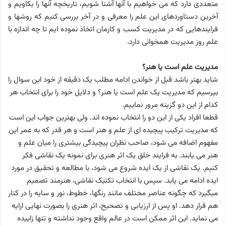
متعددی دارد که می خواهیم با آنها آشنا شویم، تاریخچه آنها را بکاویم و
آخرین دستاوردهای این علم را معرفی و در آخر بررسی کنیم که روشها و
فرایندهایی که در مدیریت کسب و کارمان اتخاذ نموده ایم تا چه اندازه با
علم روز مدیریت همخوانی دارد.
مدیریت علم است یا هنر؟
شاید بهتر باشد قبل از خواندن ادامه مطلب یک دقیقه از خود این سوال را
بپرسیم که مدیریت یک علم است یا هنر؟ و دلایل خود را برای انتخاب هر
کدام از این دو گزینه مرور نماییم.
قطعا افراد یکی از این دو را انتخاب نموده اند. ولی بهترین جواب این است
که مدیریت ترکیب پیچیده ای از علم و هنر است و هر قدر که به عمر این
مفهوم اضافه می شود، صاحب نظران پیچیدگی بیشتری را میان علم و
هنر می یابند. به فرایند خلق یک اثر هنری برای نمونه یک نقاشی فکر
کنیم. یک نقاشی از یک ایده شروع می شود، با مطالعه و تحقیق در مورد
ایده ادامه می یابد. سپس با انتخاب تکنیک نقاشی، هنرمند تصمیم
میگیرد که چگونه عناصر مختلف مانند رنگها، خطوط، نور و سایه را در کنار
هم قرار دهد. او پس از ارزیابی و تصحیح، اثر هنری را بصورت نهایی ارایه
می نماید. این اثر ممکن است در عالم واقع وجود نداشته و تنها زاییده