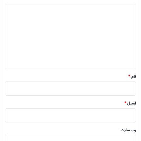
د
ی
د
گ
ا
ه
*
نام
*
ایمیل
*
وب‌ سایت