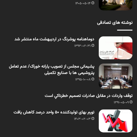
1405-05-14
نوشته های تصادفی
دوماهنامه پوشرنگ در اردیبهشت ماه منتشر شد
1393-02-31
پشیمانی مجلس از تصویب یارانه خوراک/ عدم تعامل
پتروشیمی ها با صنایع تکمیلی
1395-10-08
توقف واردات در مقابل صادرات تصميم خطرناكي است
1391-05-09
تورم بهای تولیدکننده ۵۰ واحد درصد کاهش یافت
1403-02-03