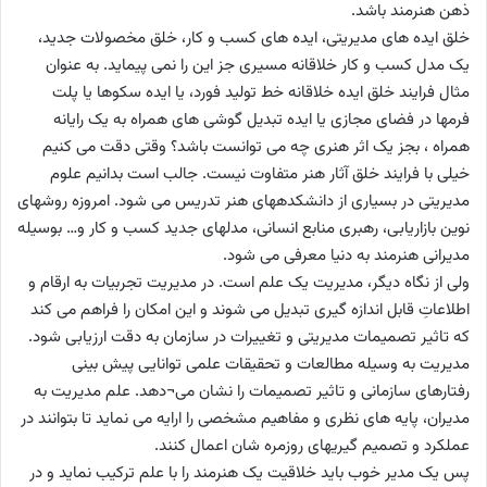
ذهن هنرمند باشد.
خلق ایده های مدیریتی، ایده های کسب و کار، خلق مخصولات جدید،
یک مدل کسب و کار خلاقانه مسیری جز این را نمی پیماید. به عنوان
مثال فرایند خلق ایده خلاقانه خط تولید فورد، یا ایده سکوها یا پلت
فرمها در فضای مجازی یا ایده تبدیل گوشی های همراه به یک رایانه
همراه ، بجز یک اثر هنری چه می توانست باشد؟ وقتی دقت می کنیم
خیلی با فرایند خلق آثار هنر متفاوت نیست. جالب است بدانیم علوم
مدیریتی در بسیاری از دانشکدههای هنر تدریس می شود. امروزه روشهای
نوین بازاریابی، رهبری منابع انسانی، مدلهای جدید کسب و کار و… بوسیله
مدیرانی هنرمند به دنیا معرفی می شود.
ولی از نگاه دیگر، مدیریت یک علم است. در مدیریت تجربیات به ارقام و
اطلاعاتِ قابل اندازه گیری تبدیل می شوند و این امکان را فراهم می کند
که تاثیر تصمیمات مدیریتی و تغییرات در سازمان به دقت ارزیابی شود.
مدیریت به وسیله مطالعات و تحقیقات علمی توانایی پیش بینی
رفتارهای سازمانی و تاثیر تصمیمات را نشان می¬دهد. علم مدیریت به
مدیران، پایه های نظری و مفاهیم مشخصی را ارایه می نماید تا بتوانند در
عملکرد و تصمیم گیریهای روزمره شان اعمال کنند.
پس یک مدیر خوب باید خلاقیت یک هنرمند را با علم ترکیب نماید و در