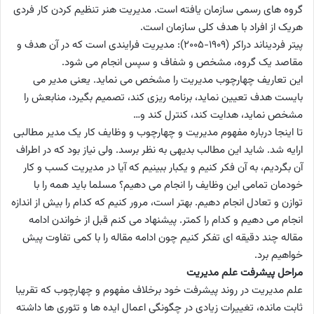
گروه های رسمی سازمان یافته است. مدیریت هنر تنظیم کردن کار فردی
هریک از افراد با هدف کلی سازمان است.
پیتر فردیناند دراکر (1909-2005): مدیریت فرایندی است که در آن هدف و
مقاصد یک گروه، مشخص و شفاف و سپس انجام می شود.
این تعاریف چهارچوب مدیریت را مشخص می نماید. یعنی مدیر می
بایست هدف تعیین نماید، برنامه ریزی کند، تصمیم بگیرد، منابعش را
مشخص نماید، هدایت کند، کنترل کند و…
تا اینجا درباره مفهوم مدیریت و چهارچوب و وظایف کار یک مدیر مطالبی
ارایه شد. شاید این مطالب بدیهی به نظر برسد. ولی نیاز بود که در اطراف
آن بگردیم، به آن فکر کنیم و یکبار ببینیم که آیا در مدیریت کسب و کار
خودمان تمامی این وظایف را انجام می دهیم؟ مسلما باید همه را با
توازن و تعادل انجام دهیم. بهتر است، مرور کنیم که کدام را بیش از اندازه
انجام می دهیم و کدام را کمتر. پیشنهاد می کنم قبل از خواندن ادامه
مقاله چند دقیقه ای تفکر کنیم چون ادامه مقاله را با کمی تفاوت پیش
خواهیم برد.
مراحل پیشرفت علم مدیریت
علم مدیریت در روند پیشرفت خود برخلاف مفهوم و چهارچوب که تقریبا
ثابت مانده، تغییرات زیادی در چگونگی اعمال ایده ها و تئوری ها داشته