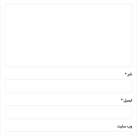
د
ی
د
گ
ا
ه
*
نام
*
ایمیل
*
وب‌ سایت