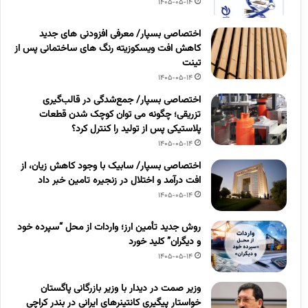
1405-05-14
اختصاصی بسپار/ معرفی افزودنی های جدید
کاهش افت ویسکوزیته رنگ های ساختمانی پس از
تینت
1405-05-14
اختصاصی بسپار/ جمع‌شدگی در قالب‌گیری
تزریقی؛ چگونه می توان کوچک شدن قطعات
پلاستیکی پس از تولید را کنترل کرد؟
1405-05-14
اختصاصی بسپار/ سابیک با وجود کاهش زیان، از
افت درآمد و اختلال در زنجیره تامین خبر داد
1405-05-14
روش جدید تأمین ارز؛ واردات از محل “سپرده خود
و دیگران” کلید خورد
1405-05-14
وزیر صمت در دیدار با وزیر بازرگانی پاگستان
خواستار پیگیری کانتینرهای ایرانی در بندر کراچی