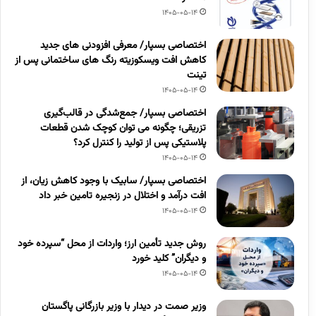
1405-05-14
اختصاصی بسپار/ معرفی افزودنی های جدید
کاهش افت ویسکوزیته رنگ های ساختمانی پس از
تینت
1405-05-14
اختصاصی بسپار/ جمع‌شدگی در قالب‌گیری
تزریقی؛ چگونه می توان کوچک شدن قطعات
پلاستیکی پس از تولید را کنترل کرد؟
1405-05-14
اختصاصی بسپار/ سابیک با وجود کاهش زیان، از
افت درآمد و اختلال در زنجیره تامین خبر داد
1405-05-14
روش جدید تأمین ارز؛ واردات از محل “سپرده خود
و دیگران” کلید خورد
1405-05-14
وزیر صمت در دیدار با وزیر بازرگانی پاگستان