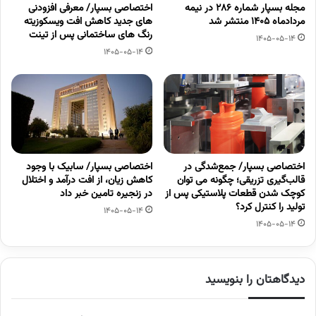
مجله بسپار شماره 286 در نیمه
اختصاصی بسپار/ معرفی افزودنی
مردادماه 1405 منتشر شد
های جدید کاهش افت ویسکوزیته
رنگ های ساختمانی پس از تینت
1405-05-14
1405-05-14
اختصاصی بسپار/ جمع‌شدگی در
اختصاصی بسپار/ سابیک با وجود
قالب‌گیری تزریقی؛ چگونه می توان
کاهش زیان، از افت درآمد و اختلال
کوچک شدن قطعات پلاستیکی پس از
در زنجیره تامین خبر داد
تولید را کنترل کرد؟
1405-05-14
1405-05-14
دیدگاهتان را بنویسید