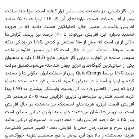
بازار گاز طبیعی نیز به‌شدت تحت تاثیر قرار گرفته است. تنها چند ساعت
پس از آغاز حملات، قیمت قراردادهای آتی گاز TTF اروپا حدود 25 درصد
افزایش یافت. در همین حال، تحلیلگران هشدار دادند که در صورت
تشدید بحران، این افزایش می‌تواند تا 130 درصد نیز برسد. گزارش‌ها
حاکی از آن است که بیش از 150 نفتکش و کشتی LNG در نزدیکی تنگه
هرمز متوقف شده‌اند. این در حالی است که این مسیر، علاوه بر نفت،
سهمی مشابه در تجارت دریایی گاز طبیعی مایع (LNG) دارد و به‌عنوان
یکی از حیاتی‌ترین گلوگاه‌های انرژی جهان شناخته می‌شود.تعلیق موقت
تولید LNG توسط QatarEnergy پس از حملات ایران، نگرانی‌ها را تشدید
کرده و اروپا و آسیا را در معرض کمبود احتمالی قرار داده است؛ به‌ویژه
اروپا که پس از کاهش واردات گاز روسیه، وابستگی بیشتری به LNG پیدا
کرده است. فشار بر هزینه‌های ترابری؛ افزایش بیمه تا 50 درصددر کنار
افزایش قیمت انرژی، هزینه‌های لجستیک نیز به‌شدت در حال افزایش
است. پیش‌بینی‌ها نشان می‌دهد:• حق بیمه ترابری دریایی ممکن است
بین 25 تا 50 درصد افزایش یابد • محدودیت در مسیرهای دریایی مانند
دریای سرخ و هرمز، زمان حمل را افزایش دهد • تغییر مسیر کشتی‌ها،
هزینه تمام‌شده را بالا ببرد این عوامل به‌طور مستقیم هزینه خوراک‌های