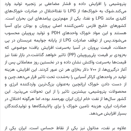
پتروشیمی را افزایش داده و فشار مضاعفی بر زنجیره تولید وارد
می‌کند.شوک به خوراک‌ها؛ از LPG تا نفتااختلال در صادرات خوراک‌های
کلیدی مانند LPG و نفتا، یکی از مهم‌ترین پیامدهای این بحران است.
کشورهای خلیج فارس تامین‌کننده اصلی پروپان و بوتان برای آسیا
هستند و این مواد خوراک واحدهای PDH و تولید پروپیلن محسوب
می‌شوند.پس از توقف صادرات LPG از پایانه جوایمه عربستان در پی
حملات، قیمت پروپان در آسیا به‌سرعت افزایش یافت؛ موضوعی که
به‌زودی بر قیمت پلی‌پروپیلن (PP) تاثیر خواهد گذاشت.در بازار نفتا نیز
قیمت‌ها به‌سرعت واکنش نشان داده و در نخستین روز معاملاتی پس از
آغاز درگیری‌ها، از 700 دلار به‌ازای هر تن عبور کردند. این افزایش، هزینه
تولید در واحدهای کراکر آسیایی را به‌شدت تحت تاثیر قرار می‌دهد.چین و
از دست دادن خوراک ارزانچین به‌عنوان بزرگ‌ترین واردکننده انرژی و
محصولات پتروشیمی، بیشترین تاثیر را از این تحولات می‌پذیرد. این
کشور سال‌ها از نفت خام ارزان ایران بهره‌مند بوده، اما هرگونه اختلال در
صادرات ایران، هزینه تامین خوراک را برای پالایشگاه‌ها و تولیدکنندگان
بسپار افزایش می‌دهد.
علاوه بر نفت، متانول نیز یکی از نقاط حساس است. ایران یکی از