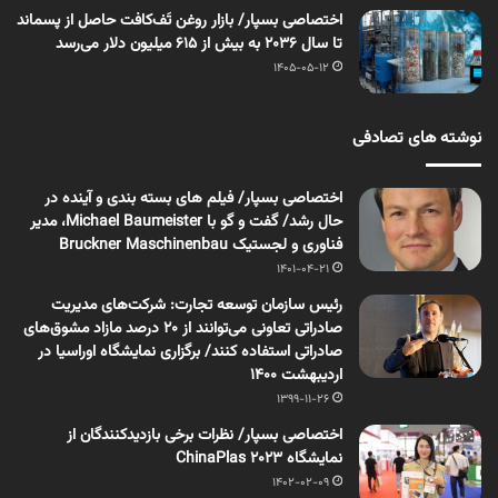
اختصاصی بسپار/ بازار روغن تَف‌کافت حاصل از پسماند
تا سال ۲۰۳۶ به بیش از ۶۱۵ میلیون دلار می‌رسد
1405-05-12
نوشته های تصادفی
اختصاصی بسپار/ فیلم های بسته بندی و آینده در
حال رشد/ گفت و گو با Michael Baumeister، مدیر
فناوری و لجستیک Bruckner Maschinenbau
1401-04-21
رئیس سازمان توسعه تجارت: شرکت‌های مدیریت
صادراتی تعاونی می‌توانند از ۲۰ درصد مازاد مشوق‌های
صادراتی استفاده کنند/ برگزاری نمایشگاه اوراسیا در
اردیبهشت 1400
1399-11-26
اختصاصی بسپار/ نظرات برخی بازدیدکنندگان از
نمایشگاه ChinaPlas 2023
1402-02-09