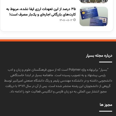
۳۵ درصد از این تعهدات ارزی ایفا نشده، مربوط به
کارت‌های بازرگانی اجاره‌ای و یک‌بار مصرف است!
1405-05-12
درباره مجله بسپار
“بسپار” برابرنهاده واژه Polymer است که از سوی فرهنگستان علوم و زبان و ادب
پارسی پیشنهاد و به تصویب رسیده است. ماهنامه بسپار در ابتدا خاستگاهی
دانشجویی داشته و در دانشکده مهندسی پلیمر و رنگ دانشگاه صنعتی امیرکبیر توسط
گروهی از دانشجویان این رشته منتشر شده است. پس از آن در سال ۱۳۷۶ با دریافت
مجوز انتشار بین المللی به دو زبان فارسی و انگلیسی فعالیت خود را ادامه داد.
مجوز ها