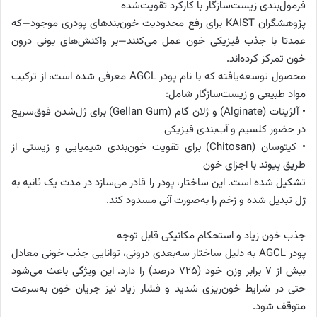
فرمول‌بندی زیست‌سازگار با کارکرد تقویت‌شده
پژوهشگران KAIST برای رفع محدودیت خون‌بند‌های پودری موجود—که
عمدتا با جذب فیزیکی خون عمل می‌کنند—بر واکنش‌های یونی درون
خون تمرکز کرده‌اند.
محصول توسعه‌یافته که با نام پودر AGCL معرفی شده است، از ترکیب
مواد طبیعی و زیست‌سازگار شامل:
• آلژینات (Alginate) و ژلان گام (Gellan Gum) برای ژل‌شدن فوق‌سریع
در حضور کلسیم و آب‌بندی فیزیکی
• کیتوسان (Chitosan) برای تقویت خون‌بندی شیمیایی و زیستی از
طریق پیوند با اجزای خون
تشکیل شده است. این ساختار، پودر را قادر می‌سازد در مدت یک ثانیه به
ژل تبدیل شده و زخم را به‌صورت آنی مسدود کند.
جذب خون زیاد و استحکام مکانیکی قابل توجه
پودر AGCL به دلیل ساختار سه‌بعدی درونی، توانایی جذب خونی معادل
بیش از ۷ برابر وزن خود (۷۲۵ درصد) را دارد. این ویژگی باعث می‌شود
حتی در شرایط خون‌ریزی شدید و فشار زیاد نیز جریان خون به‌سرعت
متوقف شود.