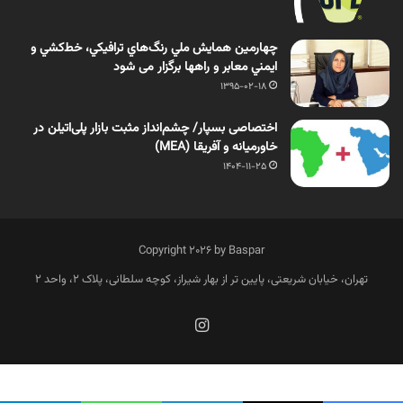
چهارمين همايش ملي رنگ‌هاي ترافيكي، خط‌كشي و
ايمني معابر و راهها برگزار می شود
1395-02-18
اختصاصی بسپار/ چشم‌انداز مثبت بازار پلی‌اتیلن در
خاورمیانه و آفریقا (MEA)
1404-11-25
Copyright 2026 by Baspar
تهران، خیابان شریعتی، پایین تر از بهار شیراز، کوچه سلطانی، پلاک 2، واحد 2