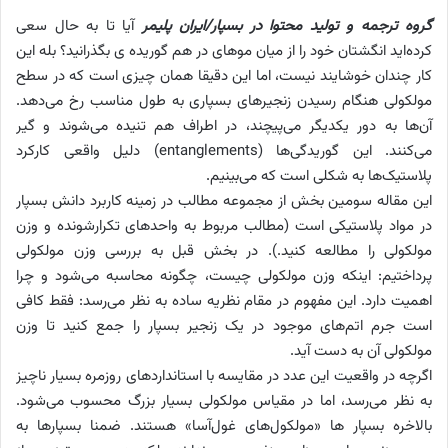
گروه ترجمه و تولید محتوا در بسپار/ایران پلیمر
آیا تا به حال سعی
کرده‌اید انگشتان خود را از میان موهای در هم گوریده ی بگذرانید؟ بله این
کار چندان خوشایند نیست، اما این دقیقا همان چیزی است که در سطح
مولکولی هنگام رسیدن زنجیر‌های بسپاری به طول مناسب رخ می‌دهد.
آن‌ها به دور یکدیگر می‌پیچند، در اطراف هم تنیده می‌شوند و گیر
می‌کنند. این گوریدگی‌‌ها (entanglements) دلیل واقعی کارکرد
پلاستیک‌ها به شکلی است که می‌بینیم.
این مقاله سومین بخش از مجموعه مطالب در زمینه کاربرد دانش بسپار
در مواد پلاستیکی است (مطالب مربوط به واحدهای تکرارشونده و وزن
مولکولی را مطالعه کنید.). در بخش قبل به بررسی وزن مولکولی
پرداختیم: اینکه وزن مولکولی چیست، چگونه محاسبه می‌شود و چرا
اهمیت دارد. این مفهوم در مقام نظریه ساده به نظر می‌رسد: فقط کافی
است جرم اتم‌های موجود در یک زنجیر بسپار را جمع کنید تا وزن
مولکولی آن به دست آید.
اگرچه در واقعیت این عدد در مقایسه با استانداردهای روزمره بسیار ناچیز
به نظر می‌رسد، اما در مقیاس مولکولی بسیار بزرگ محسوب می‌شود.
بالاخره بسپار ها «مولکول‌های غول‌آسا» هستند. ضمنا بسپار‌ها به