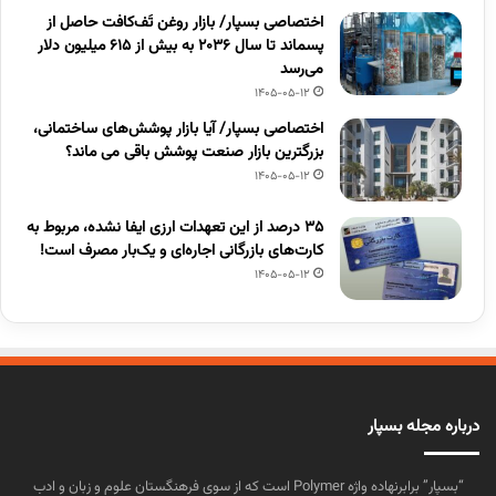
اختصاصی بسپار/ بازار روغن تَف‌کافت حاصل از
پسماند تا سال ۲۰۳۶ به بیش از ۶۱۵ میلیون دلار
می‌رسد
1405-05-12
اختصاصی بسپار/ آیا بازار پوشش‌های ساختمانی،
بزرگترین بازار صنعت پوشش باقی می ماند؟
1405-05-12
۳۵ درصد از این تعهدات ارزی ایفا نشده، مربوط به
کارت‌های بازرگانی اجاره‌ای و یک‌بار مصرف است!
1405-05-12
درباره مجله بسپار
“بسپار” برابرنهاده واژه Polymer است که از سوی فرهنگستان علوم و زبان و ادب