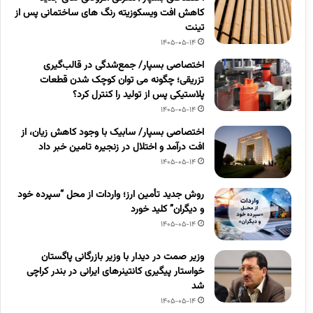
کاهش افت ویسکوزیته رنگ های ساختمانی پس از
تینت
1405-05-14
اختصاصی بسپار/ جمع‌شدگی در قالب‌گیری
تزریقی؛ چگونه می توان کوچک شدن قطعات
پلاستیکی پس از تولید را کنترل کرد؟
1405-05-14
اختصاصی بسپار/ سابیک با وجود کاهش زیان، از
افت درآمد و اختلال در زنجیره تامین خبر داد
1405-05-14
روش جدید تأمین ارز؛ واردات از محل “سپرده خود
و دیگران” کلید خورد
1405-05-14
وزیر صمت در دیدار با وزیر بازرگانی پاگستان
خواستار پیگیری کانتینرهای ایرانی در بندر کراچی
شد
1405-05-14