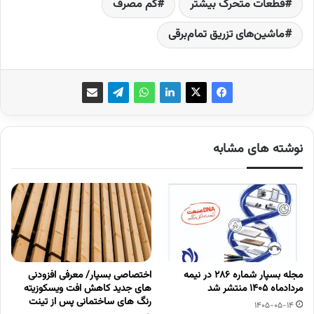
قطعات متحرک بیشتر
کم مصرف
ماشین‌های تزریق تمام‌برقی
نوشته های مشابه
مجله بسپار شماره 286 در نیمه
اختصاصی بسپار/ معرفی افزودنی
مردادماه 1405 منتشر شد
های جدید کاهش افت ویسکوزیته
رنگ های ساختمانی پس از تینت
1405-05-14