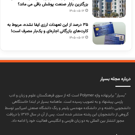
بزرگترین بازار صنعت پوشش باقی می ماند؟
1405-05-12
۳۵ درصد از این تعهدات ارزی ایفا نشده، مربوط به
کارت‌های بازرگانی اجاره‌ای و یک‌بار مصرف است!
1405-05-12
درباره مجله بسپار
“بسپار” برابرنهاده واژه Polymer است که از سوی فرهنگستان علوم و زبان و ادب
پارسی پیشنهاد و به تصویب رسیده است. ماهنامه بسپار در ابتدا خاستگاهی
دانشجویی داشته و در دانشکده مهندسی پلیمر و رنگ دانشگاه صنعتی امیرکبیر توسط
گروهی از دانشجویان این رشته منتشر شده است. پس از آن در سال ۱۳۷۶ با دریافت
مجوز انتشار بین المللی به دو زبان فارسی و انگلیسی فعالیت خود را ادامه داد.