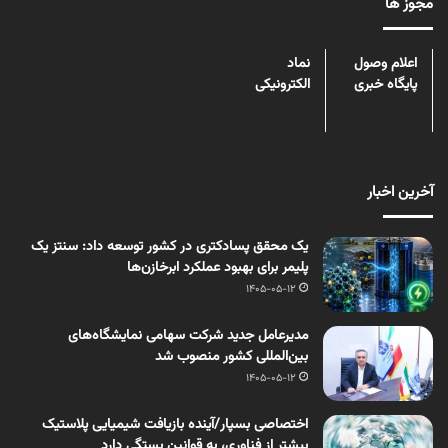
مجوز ها
اعلام وصول
نماد
پایگاه خبری
الکترونیکی
آخرین اخبار
یک محقق پسادکتری در کشور توسعه داد: سنتز یک
پلیمر برای بهبود عملکرد ابرخازن‌ها
1405-05-12
مدیرعامل جدید شرکت سهامی نمایشگاه‌های
بین‌المللی کشور منصوب شد
1405-05-12
اختصاصی بسپار/آینده بازیافت شیمیایی پلاستیک
بیشتر از فناوری، به قوانین بستگی دارد