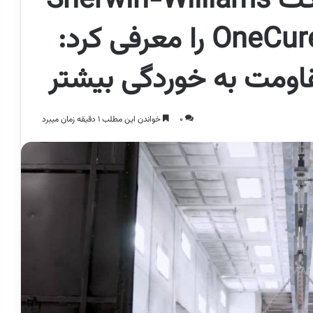
اختصاصی بسپار/ شرکت Sherwin-Williams
Industrial محصول OneCure را معرفی کرد:
اومت به خوردگی بیشتر
0
خواندن این مطلب 1 دقیقه زمان میبرد