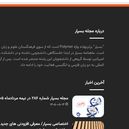
درباره مجله بسپار
“بسپار” برابرنهاده واژه Polymer است که از سوی فرهنگستا
است. ماهنامه بسپار در ابتدا خاستگاهی دانشجویی داشته و در دانشکده 
المللی به دو زبان فارسی و انگلیسی فعالیت خود را ادامه داد.
آخرین اخبار
مجله بسپار شماره 286 در نیمه مردادماه 1405 منتشر شد
1405-05-14
اختصاصی بسپار/ معرفی افزودنی های جدید