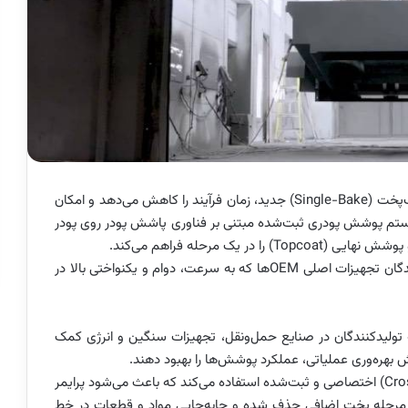
سیستم تک‌پخت (Single-Bake) جدید، زمان فرآیند را کاهش می‌دهد و امکان
سیستم پوشش پودری ثبت‌شده مبتنی بر فناوری پاشش پودر روی پودر
فناوری OneCure فرآیندهای تکمیل سطح را برای تولیدکنندگان تجهیزات اصلی OEMها که به سرعت، دوام و یکنواختی بالا در
 سیستم DoD تشکیل شده، به تولیدکنندگان در صنایع حمل‌ونقل، تجهیزات سنگین و انرژی کمک
ش بهره‌وری عملیاتی، عملکرد پوشش‌ها را بهبود دهند.
مجموعه OneCure از یک فرآیند شبکه‌ای شدن (Crosslinking) اختصاصی و ثبت‌شده استفاده می‌کند که باعث می‌شود پرایمر
ک مرحله پخت اضافی حذف شده و جابه‌جایی مواد و قطعات در خط