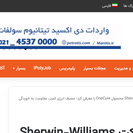
اک ها
فارسی
 و مدیریت
مجلات بسپار
پلیمریس
IPolyJob
بسپار +
آکا
اختصاصی بسپار/ شرکت Sherwin-Williams Industrial محصول OneCure را معرفی کرد: مصرف انرژی کمتر، مقاومت به خوردگی