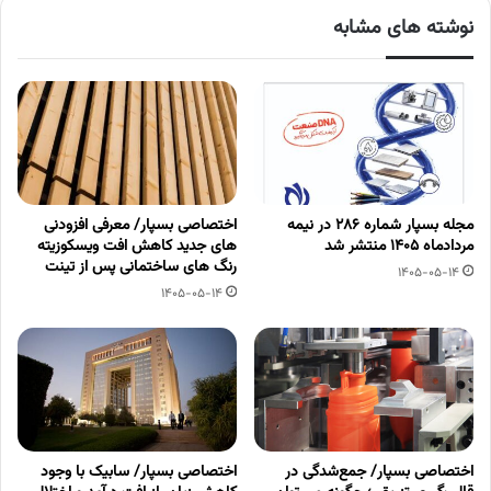
نوشته های مشابه
مجله بسپار شماره 286 در نیمه
اختصاصی بسپار/ معرفی افزودنی
مردادماه 1405 منتشر شد
های جدید کاهش افت ویسکوزیته
رنگ های ساختمانی پس از تینت
1405-05-14
1405-05-14
اختصاصی بسپار/ جمع‌شدگی در
اختصاصی بسپار/ سابیک با وجود