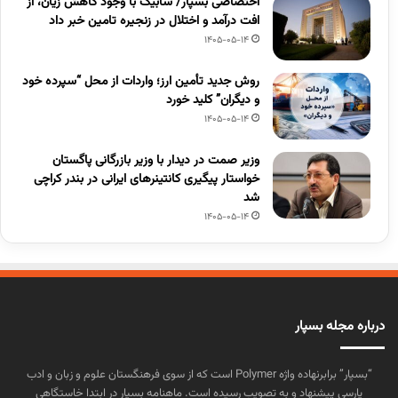
اختصاصی بسپار/ سابیک با وجود کاهش زیان، از
افت درآمد و اختلال در زنجیره تامین خبر داد
1405-05-14
روش جدید تأمین ارز؛ واردات از محل “سپرده خود
و دیگران” کلید خورد
1405-05-14
وزیر صمت در دیدار با وزیر بازرگانی پاگستان
خواستار پیگیری کانتینرهای ایرانی در بندر کراچی
شد
1405-05-14
درباره مجله بسپار
“بسپار” برابرنهاده واژه Polymer است که از سوی فرهنگستان علوم و زبان و ادب
پارسی پیشنهاد و به تصویب رسیده است. ماهنامه بسپار در ابتدا خاستگاهی