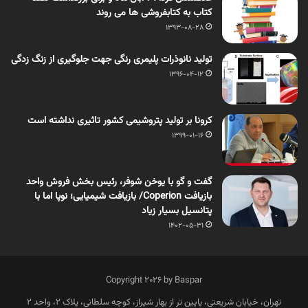
کتاب به کتابفروشی ها می روند
1393-08-28
تولید نانوذرات پلیمری رنگی جهت جلوگیری از زنگ زدگی
1396-04-12
کرونا بر تولید پتروشیمی کشور تاثیری نداشته است
1399-01-16
گفت و گو با یوخن شوفر، رئیس بخش فروش واحد
بازیافت Coperion/ بازیافت شیمیایی؛ نوپا اما با
پتانسیل بسیار زیاد
1402-05-31
Copyright 2026 by Baspar
تهران، خیابان شریعتی، پایین تر از بهار شیراز، کوچه سلطانی، پلاک 2، واحد 2