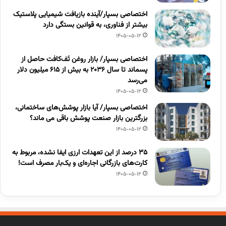
اختصاصی بسپار/آینده بازیافت شیمیایی پلاستیک
بیشتر از فناوری، به قوانین بستگی دارد
1405-05-12
اختصاصی بسپار/ بازار روغن تَف‌کافت حاصل از
پسماند تا سال ۲۰۳۶ به بیش از ۶۱۵ میلیون دلار
می‌رسد
1405-05-12
اختصاصی بسپار/ آیا بازار پوشش‌های ساختمانی،
بزرگترین بازار صنعت پوشش باقی می ماند؟
1405-05-12
۳۵ درصد از این تعهدات ارزی ایفا نشده، مربوط به
کارت‌های بازرگانی اجاره‌ای و یک‌بار مصرف است!
1405-05-12