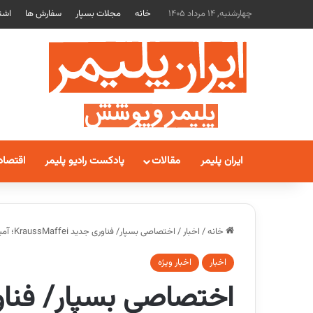
چهارشنبه, 14 مرداد 1405
خانه
مجلات بسپار
سفارش ها
اشت
ایران پلیمر
مقالات
پادکست رادیو پلیمر
اقتصاد
خانه
/
اخبار
/
اختصاصی بسپار/ فناوری جدید KraussMaffei؛ آمیزه‌سازی مستقیم الیاف با پلیمر در ماشین تزریق
اخبار
اخبار ویژه
اختصاصی بسپار/ فنا