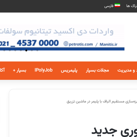
راک ها
فارسی
 و مدیریت
مجلات بسپار
پلیمریس
IPolyJob
بسپار +
آکا
وری جدید