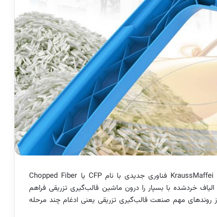
شرکت KraussMaffei فناوری جدیدی با نام CFP یا Chopped Fiber
ستقیم الیاف خردشده با بسپار را درون ماشین قالب‌گیری تزریقی فراهم
سال ۲۰۲۶ معرفی شده، یکی از روندهای مهم صنعت قالب‌گیری تزریقی یعنی ادغام چند مرحله