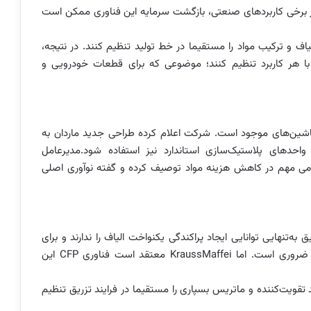
 برخی کاربردهای صنعتی، بازگشت سرمایه این فناوری ممکن است
یاف و ترکیب مواد را مستقیما در خط تولید تنظیم کنند. در نتیجه،
با هر کاربرد تنظیم کنند؛ موضوعی که برای قطعات خودرویی و
ستفاده از آن روی ماشین‌های موجود است. شرکت اعلام کرده طراحی جدید ماردان به
 واحدهای پلاستیک‌سازی استاندارد نیز استفاده شود.مدیرعامل
KraussMa، این فناوری را گامی مهم در کاهش هزینه مواد توصیف کرده و گفته نوآوری اصلی
ه‌تنهایی توانایی ایجاد پراکندگی یکنواخت الیاف را ندارند و برای
دستیابی به کیفیت بالا، استفاده از رانشگرهای دوماردانه ضروری است. اما KraussMaffei معتقد است فناوری CFP این
د تقویت‌کننده و ماتریس بسپاری را مستقیما در فرایند تزریق تنظیم