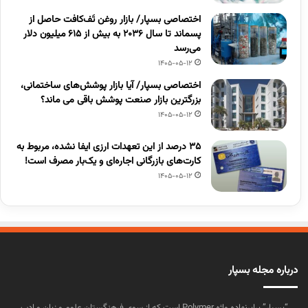
اختصاصی بسپار/ بازار روغن تَف‌کافت حاصل از
پسماند تا سال ۲۰۳۶ به بیش از ۶۱۵ میلیون دلار
می‌رسد
1405-05-12
اختصاصی بسپار/ آیا بازار پوشش‌های ساختمانی،
بزرگترین بازار صنعت پوشش باقی می ماند؟
1405-05-12
۳۵ درصد از این تعهدات ارزی ایفا نشده، مربوط به
کارت‌های بازرگانی اجاره‌ای و یک‌بار مصرف است!
1405-05-12
درباره مجله بسپار
“بسپار” برابرنهاده واژه Polymer است که از سوی فرهنگستان علوم و زبان و ادب