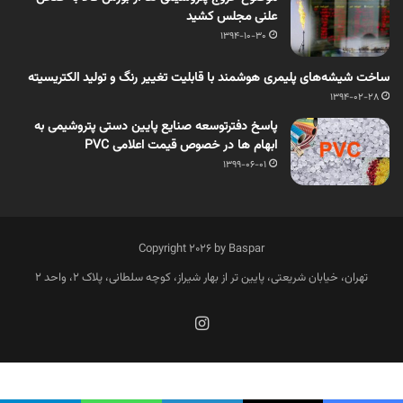
علنی مجلس کشید
1394-10-30
ساخت شیشه‌های پلیمری هوشمند با قابلیت تغییر رنگ و تولید الکتریسیته
1394-02-28
پاسخ دفترتوسعه صنایع پایین دستی پتروشیمی به
ابهام ها در خصوص قیمت اعلامی PVC
1399-06-01
Copyright 2026 by Baspar
تهران، خیابان شریعتی، پایین تر از بهار شیراز، کوچه سلطانی، پلاک 2، واحد 2