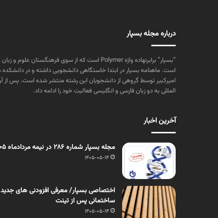
درباره مجله بسپار
“بسپار” برابرنهاده واژه Polymer است که از سوی فرهنگستا
است. ماهنامه بسپار در ابتدا خاستگاهی دانشجویی داشته و در دانشکده 
المللی به دو زبان فارسی و انگلیسی فعالیت خود را ادامه داد.
آخرین اخبار
مجله بسپار شماره 286 در نیمه مردادماه 1405 منتشر شد
1405-05-14
اختصاصی بسپار/ معرفی افزودنی های جدید
ساختمانی پس از تینت
1405-05-14