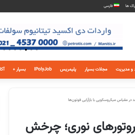
اک ها
فارسی
 و مدیریت
مجلات بسپار
پلیمریس
IPolyJob
بسپار +
آکا
در مقیاس میکروسکوپی با بازآرایی فوتون‌ها
روتورهای نوری؛ چرخش