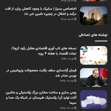
1405-05-14
اختصاصی بسپار/ سابیک با وجود کاهش زیان، از افت
درآمد و اختلال در زنجیره تامین خبر داد
1405-05-14
نوشته های تصادفی
نسخه های تاب آوری اقتصادی مقابل رکود کرونا/
نجات اقتصاد با هفته ۴ روزه
1399-09-15
فرمان آزادسازی سقف رقابت محصولات پتروشیمی در
بورس صادر شد
1397-06-25
بومی سازی و ساخت مخازن بزرگ پلاستیکی و ماشین
آلات تولید آن/ پلاستیک طبرستان در شبکه یک صدا و
سیما
1397-03-08