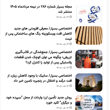
مجله بسپار شماره 286 در نیمه مردادماه 1405
منتشر شد
1405-05-14
اختصاصی بسپار/ معرفی افزودنی های جدید
کاهش افت ویسکوزیته رنگ های ساختمانی پس از
تینت
1405-05-14
اختصاصی بسپار/ جمع‌شدگی در قالب‌گیری
تزریقی؛ چگونه می توان کوچک شدن قطعات
پلاستیکی پس از تولید را کنترل کرد؟
1405-05-14
اختصاصی بسپار/ سابیک با وجود کاهش زیان، از
افت درآمد و اختلال در زنجیره تامین خبر داد
1405-05-14
روش جدید تأمین ارز؛ واردات از محل “سپرده خود
و دیگران” کلید خورد
1405-05-14