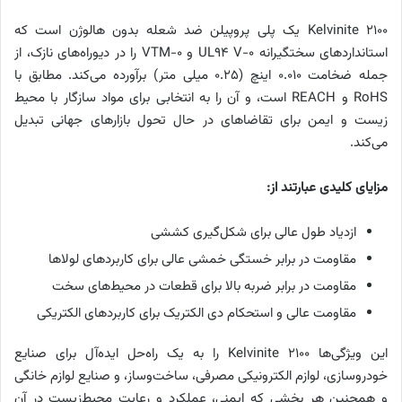
Kelvinite 2100 یک پلی پروپیلن ضد شعله بدون هالوژن است که
استانداردهای سختگیرانه UL94 V-0 و VTM-0 را در دیوراه‌های نازک، از
جمله ضخامت 0.010 اینچ (0.25 میلی متر) برآورده می‌کند. مطابق با
RoHS و REACH است، و آن را به انتخابی برای مواد سازگار با محیط
زیست و ایمن برای تقاضاهای در حال تحول بازارهای جهانی تبدیل
می‌کند.
مزایای کلیدی عبارتند از
:
ازدیاد طول عالی برای شکل‌گیری کششی
مقاومت در برابر خستگی خمشی عالی برای کاربردهای لولاها
مقاومت در برابر ضربه بالا برای قطعات در محیط‌های سخت
مقاومت عالی و استحکام دی الکتریک برای کاربردهای الکتریکی
این ویژگی‌ها Kelvinite 2100 را به یک راه‌حل ایده‌آل برای صنایع
خودروسازی، لوازم الکترونیکی مصرفی، ساخت‌وساز، و صنایع لوازم خانگی
و همچنین هر بخشی که ایمنی، عملکرد و رعایت محیط‌زیست در آن