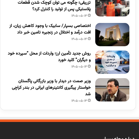
تزریقی؛ چگونه می توان کوچک شدن قطعات
پلاستیکی پس از تولید را کنترل کرد؟
1405-05-14
اختصاصی بسپار/ سابیک با وجود کاهش زیان، از
افت درآمد و اختلال در زنجیره تامین خبر داد
1405-05-14
روش جدید تأمین ارز؛ واردات از محل “سپرده خود
و دیگران” کلید خورد
1405-05-14
وزیر صمت در دیدار با وزیر بازرگانی پاگستان
خواستار پیگیری کانتینرهای ایرانی در بندر کراچی
شد
1405-05-14