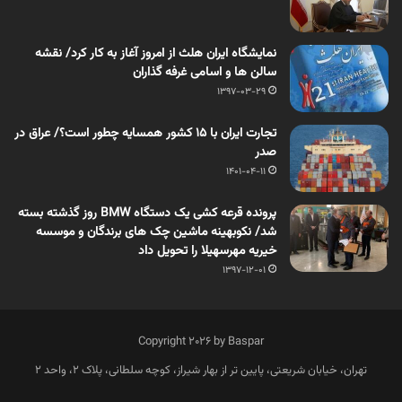
نمایشگاه ایران هلث از امروز آغاز به کار کرد/ نقشه
سالن ها و اسامی غرفه گذاران
1397-03-29
تجارت ایران با ۱۵ کشور همسایه چطور است؟/ عراق در
صدر
1401-04-11
پرونده قرعه کشی یک دستگاه BMW روز گذشته بسته
شد/ نکوبهینه ماشین چک های برندگان و موسسه
خیریه مهرسهیلا را تحویل داد
1397-12-01
Copyright 2026 by Baspar
تهران، خیابان شریعتی، پایین تر از بهار شیراز، کوچه سلطانی، پلاک 2، واحد 2