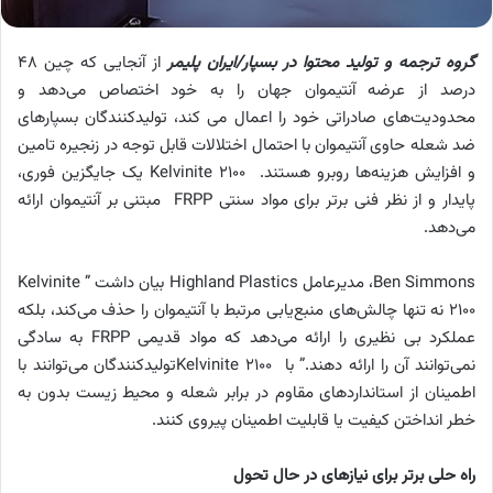
گروه ترجمه و تولید محتوا در بسپار/ایران پلیمر
از آنجایی که چین 48
درصد از عرضه آنتیموان جهان را به خود اختصاص می‌دهد و
محدودیت‌های صادراتی خود را اعمال می کند، تولیدکنندگان بسپارهای
ضد شعله حاوی آنتیموان با احتمال اختلالات قابل توجه در زنجیره تامین
و افزایش هزینه‌ها روبرو هستند. Kelvinite 2100 یک جایگزین فوری،
پایدار و از نظر فنی برتر برای مواد سنتی FRPP مبتنی بر آنتیموان ارائه
می‌دهد.
Ben Simmons، مدیرعامل Highland Plastics بیان داشت ” Kelvinite
2100 نه تنها چالش‌های منبع‌یابی مرتبط با آنتیموان را حذف می‌کند، بلکه
عملکرد بی نظیری را ارائه می‌دهد که مواد قدیمی FRPP به سادگی
نمی‌توانند آن را ارائه دهند.” با Kelvinite 2100تولیدکنندگان می‌توانند با
اطمینان از استانداردهای مقاوم در برابر شعله و محیط زیست بدون به
خطر انداختن کیفیت یا قابلیت اطمینان پیروی کنند.
راه حلی برتر برای نیازهای در حال تحول