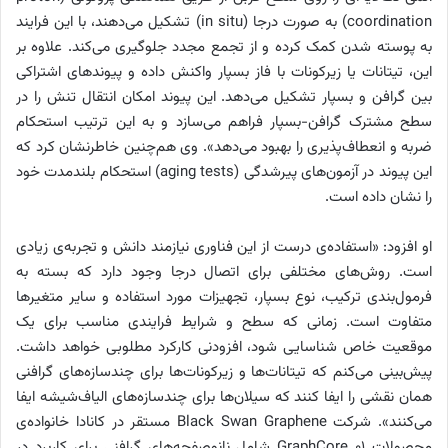
coordination) به صورت درجا (in situ) تشکیل می‌دهند، با این فرایند
به پوسته شدن کمک کرده و از تجمع مجدد جلوگیری می‌کند. علاوه بر
این، تیتانات یا زیرکونات با فاز بسپار واکنش داده و پیوندهای اشتراکی
بین گرافن و بسپار تشکیل می‌دهد. این پیوند امکان انتقال تنش را در
سطح مشترک گرافن-بسپار فراهم می‌سازد و به این ترتیب استحکام
ضربه و انعطاف‌پذیری را بهبود می‌دهد». وی هم‌چنین خاطرنشان کرد که
این پیوند در آزمون‌های پیرشدگی (aging tests) استحکام بلندمدت خود
را نشان داده است.
او افزود: «استفاده‌ی درست از این فناوری نیازمند دانش و تجربه‌ی زیادی
است. روش‌های مختلفی برای اتصال درجا وجود دارد که بسته به
فرمول‌بندی ترکیب، نوع بسپار، تجهیزات مورد استفاده و سایر متغیرها
متفاوت است. زمانی که سطح و شرایط فرایندی مناسب برای یک
موقعیت خاص شناسایی شود، افزودنی کارکرد مطلوبی خواهد داشت.
پیش‌بینی می‌کنم که تیتانات‌ها و زیرکونات‌ها برای چندسازه‌های گرافنی
همان نقشی را ایفا کنند که سیلان‌ها برای چندسازه‌های الیاف‌شیشه ایفا
می‌کنند». شرکت Black Swan Graphene مستقر در کانادا خانواده‌ی
محصولات GraphCore 01 شامل نانوصفحه‌های گرافنی برای کاربرد در