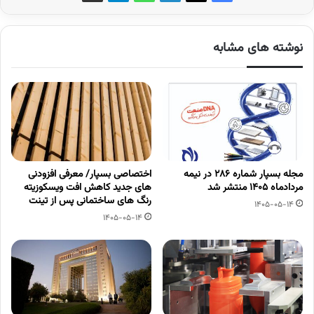
نوشته های مشابه
مجله بسپار شماره 286 در نیمه
اختصاصی بسپار/ معرفی افزودنی
مردادماه 1405 منتشر شد
های جدید کاهش افت ویسکوزیته
رنگ های ساختمانی پس از تینت
1405-05-14
1405-05-14