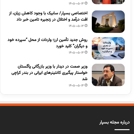
1405-05-14
اختصاصی بسپار/ سابیک با وجود کاهش زیان، از
افت درآمد و اختلال در زنجیره تامین خبر داد
1405-05-14
روش جدید تأمین ارز؛ واردات از محل “سپرده خود
و دیگران” کلید خورد
1405-05-14
وزیر صمت در دیدار با وزیر بازرگانی پاگستان
خواستار پیگیری کانتینرهای ایرانی در بندر کراچی
شد
1405-05-14
درباره مجله بسپار