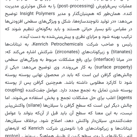
عملیات پس‌فراورش (post-processing) را به شکل موثرتری مدیریت
کند». همان‌طور که هم‌بنیان‌گذار و مدیر Insight Polymers توضیح
می‌دهد: «در تولید نانوچندسازه‌ها، شکل و ویژگی‌های سطحی افزودنی‌ها
در مقیاس نانو بسیار حیاتی هستند و باید به‌گونه‌ای تنظیم شوند که
ترکیب بهینه شود و مزایای نظری و پیش‌بینی‌شده به دست آیند».
رئیس و صاحب شرکت Kenrich Petrochemicals، به تیتانات‌ها
(titanates) و زیرکونات‌های (zirconates) شرکتش اشاره می‌کند که:
«در میانا (interface) برای رفع مشکلات مربوط به ویژگی‌های سطحی
(surface property) به کار می‌روند». وی توضیح می‌دهد: «یکی از
چالش‌های گرافن این است که باید در محصول نهایی پوسته پوسته
شود تا کارکرد مطلوبی داشته باشد. هم‌چنین گرافن پس از پوسته
پوسته شدن تمایل به تجمع مجدد دارد. عوامل جفت‌کننده (coupling
agents) اغلب برای حل مشکلات تجمع و پخش استفاده می‌شوند. اما
چالش دیگر این است که سطح گرافن با سیلان‌ها (silane) واکنش‌پذیر
نیست، به این معنا که سطح آن‌ باید قبل از آن‌که بتواند با عوامل
جفت‌کننده‌ی سیلان‌دار واکنش دهد، اصلاح شود. برخلاف سیلان‌ها،
تیتانات‌ها و زیرکونات‌های ۱٫۵ نانومتری شرکت Kenrich که لایه‌های
اتمی تک‌لایه‌ای را روی سطح کربن از طریق هماهنگی پروتونی (proton