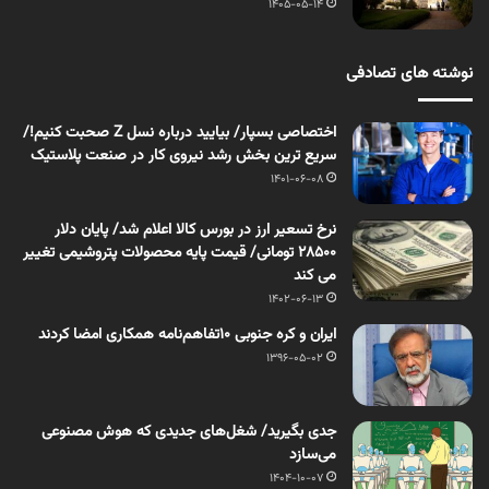
1405-05-14
نوشته های تصادفی
اختصاصی بسپار/ بیایید درباره نسل Z صحبت کنیم!/
سریع ترین بخش رشد نیروی کار در صنعت پلاستیک
1401-06-08
نرخ تسعیر ارز در بورس کالا اعلام شد/ پایان دلار
28500 تومانی/ قیمت پایه محصولات پتروشیمی تغییر
می کند
1402-06-13
ایران و کره جنوبی ۱۰تفاهم‌نامه همکاری امضا کردند
1396-05-02
جدی بگیرید/ شغل‌های جدیدی که هوش مصنوعی
می‌سازد
1404-10-07