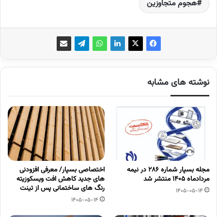
هجوم متجاوزین
نوشته های مشابه
مجله بسپار شماره 286 در نیمه
اختصاصی بسپار/ معرفی افزودنی
مردادماه 1405 منتشر شد
های جدید کاهش افت ویسکوزیته
رنگ های ساختمانی پس از تینت
1405-05-14
1405-05-14