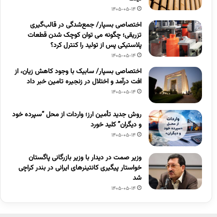
1405-05-14
اختصاصی بسپار/ جمع‌شدگی در قالب‌گیری
تزریقی؛ چگونه می توان کوچک شدن قطعات
پلاستیکی پس از تولید را کنترل کرد؟
1405-05-14
اختصاصی بسپار/ سابیک با وجود کاهش زیان، از
افت درآمد و اختلال در زنجیره تامین خبر داد
1405-05-14
روش جدید تأمین ارز؛ واردات از محل “سپرده خود
و دیگران” کلید خورد
1405-05-14
وزیر صمت در دیدار با وزیر بازرگانی پاگستان
خواستار پیگیری کانتینرهای ایرانی در بندر کراچی
شد
1405-05-14