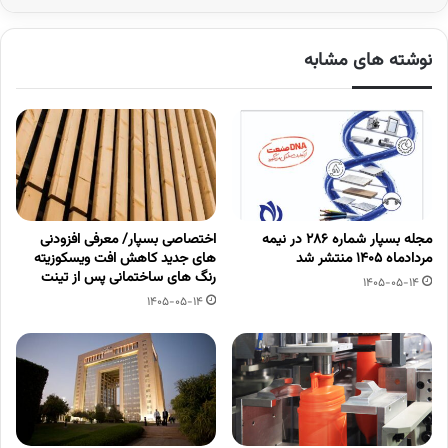
نوشته های مشابه
مجله بسپار شماره 286 در نیمه
اختصاصی بسپار/ معرفی افزودنی
مردادماه 1405 منتشر شد
های جدید کاهش افت ویسکوزیته
رنگ های ساختمانی پس از تینت
1405-05-14
1405-05-14